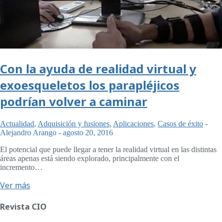
Con la ayuda de realidad virtual y
exoesqueletos los parapléjicos
podrían volver a caminar
Actualidad
,
Adquisición y fusiones
,
Aplicaciones
,
Casos de éxito
-
Alejandro Arango
-
agosto 20, 2016
El potencial que puede llegar a tener la realidad virtual en las distintas
áreas apenas está siendo explorado, principalmente con el
incremento…
Ver más
Revista CIO