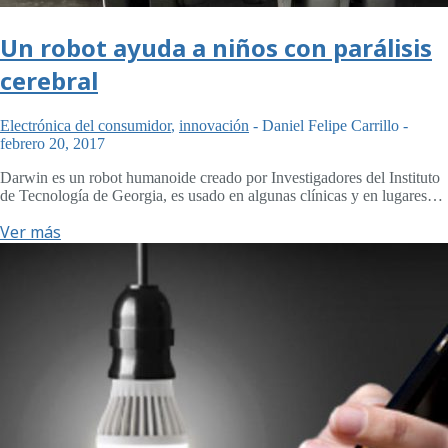
Un robot ayuda a niños con parálisis
cerebral
Electrónica del consumidor
,
innovación
-
Daniel Felipe Carrillo
-
febrero 20, 2017
Darwin es un robot humanoide creado por Investigadores del Instituto
de Tecnología de Georgia, es usado en algunas clínicas y en lugares…
Ver más