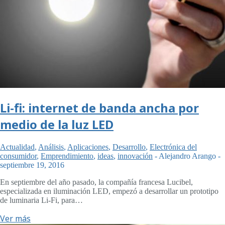
Li-fi: internet de banda ancha por
medio de la luz LED
Actualidad
,
Análisis
,
Aplicaciones
,
Desarrollo
,
Electrónica del
consumidor
,
Emprendimiento
,
ideas
,
innovación
-
Alejandro Arango
-
septiembre 19, 2016
En septiembre del año pasado, la compañía francesa Lucibel,
especializada en iluminación LED, empezó a desarrollar un prototipo
de luminaria Li-Fi, para…
Ver más