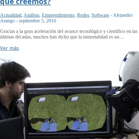
que creemos?
Actualidad
,
Análisis
,
Emprendimiento
,
Redes
,
Software
-
Alejandro
Arango
-
septiembre 5, 2016
Gracias a la gran aceleración del avance tecnológico y científico en las
últimas décadas, muchos han dicho que la inmortalidad es un…
Ver más