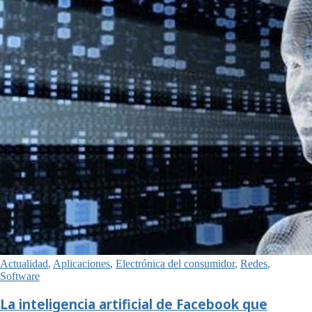
Actualidad
,
Aplicaciones
,
Electrónica del consumidor
,
Redes
,
Software
La inteligencia artificial de Facebook que