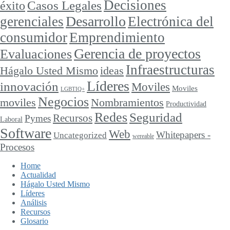
Decisiones
Casos Legales
éxito
Desarrollo
gerenciales
Electrónica del
consumidor
Emprendimiento
Gerencia de proyectos
Evaluaciones
Infraestructuras
ideas
Hágalo Usted Mismo
Líderes
innovación
Moviles
Moviles
LGBTIQ+
Negocios
moviles
Nombramientos
Productividad
Redes
Seguridad
Recursos
Pymes
Laboral
Software
Web
Whitepapers -
Uncategorized
wereable
Procesos
Home
Actualidad
Hágalo Usted Mismo
Líderes
Análisis
Recursos
Glosario