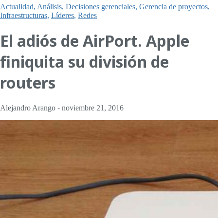
Actualidad
,
Análisis
,
Decisiones gerenciales
,
Gerencia de proyectos
,
Infraestructuras
,
Líderes
,
Redes
El adiós de AirPort. Apple
finiquita su división de
routers
Alejandro Arango
-
noviembre 21, 2016