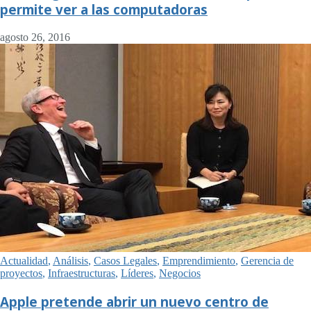
permite ver a las computadoras
agosto 26, 2016
Actualidad
,
Análisis
,
Casos Legales
,
Emprendimiento
,
Gerencia de
proyectos
,
Infraestructuras
,
Líderes
,
Negocios
Apple pretende abrir un nuevo centro de