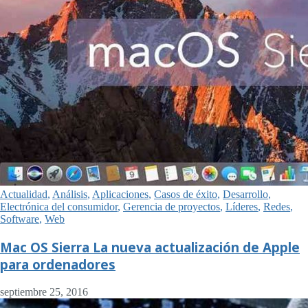
Actualidad
,
Análisis
,
Aplicaciones
,
Casos de éxito
,
Desarrollo
,
Electrónica del consumidor
,
Gerencia de proyectos
,
Líderes
,
Redes
,
Software
,
Web
Mac OS Sierra La nueva actualización de Apple
para ordenadores
septiembre 25, 2016