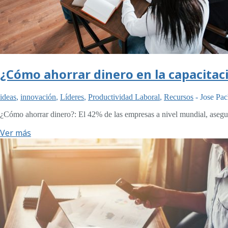
¿Cómo ahorrar dinero en la capacitac
ideas
,
innovación
,
Líderes
,
Productividad Laboral
,
Recursos
-
Jose Pa
¿Cómo ahorrar dinero?: El 42% de las empresas a nivel mundial, asegur
Ver más