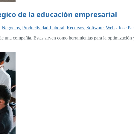
égico de la educación empresarial
,
Negocios
,
Productividad Laboral
,
Recursos
,
Software
,
Web
-
Jose Pa
 de una compañía. Estas sirven como herramientas para la optimización