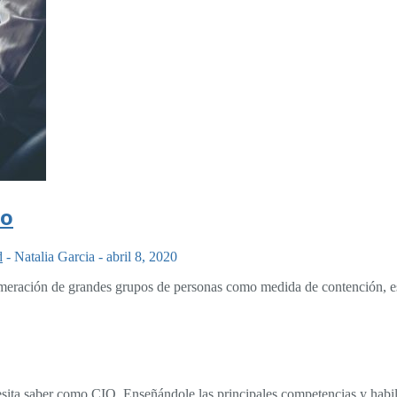
vo
d
-
Natalia Garcia
-
abril 8, 2020
meración de grandes grupos de personas como medida de contención, 
sita saber como CIO. Enseñándole las principales competencias y habili