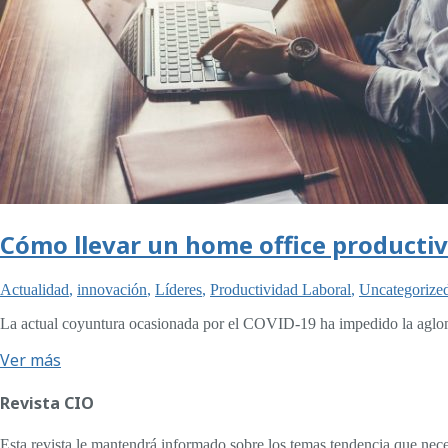
Cómo llevar un home office producti
Actualidad
,
innovación
,
Líderes
,
Productividad Laboral
,
Uncategorize
La actual coyuntura ocasionada por el COVID-19 ha impedido la aglo
Ver más
Revista CIO
Esta revista le mantendrá informado sobre los temas tendencia que nece