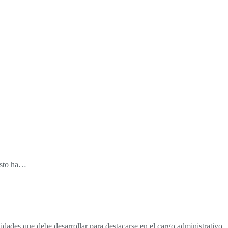
esto ha…
dades que debe desarrollar para destacarse en el cargo administrativo