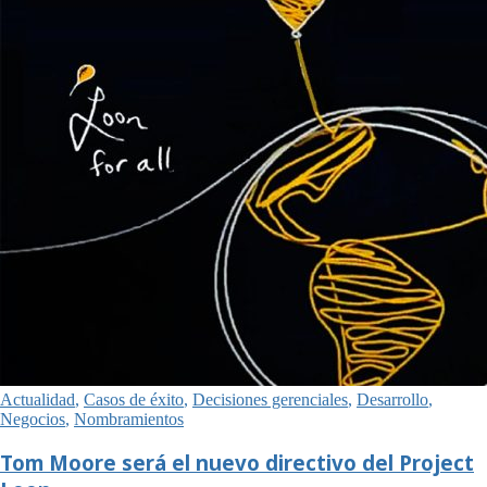
Actualidad
,
Casos de éxito
,
Decisiones gerenciales
,
Desarrollo
,
Negocios
,
Nombramientos
Tom Moore será el nuevo directivo del Project