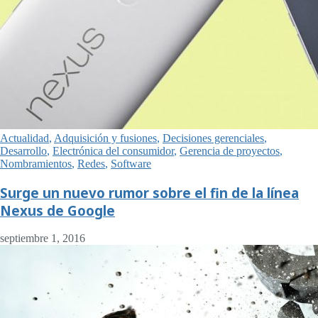
Actualidad
,
Adquisición y fusiones
,
Decisiones gerenciales
,
Desarrollo
,
Electrónica del consumidor
,
Gerencia de proyectos
,
Nombramientos
,
Redes
,
Software
Surge un nuevo rumor sobre el fin de la línea
Nexus de Google
septiembre 1, 2016