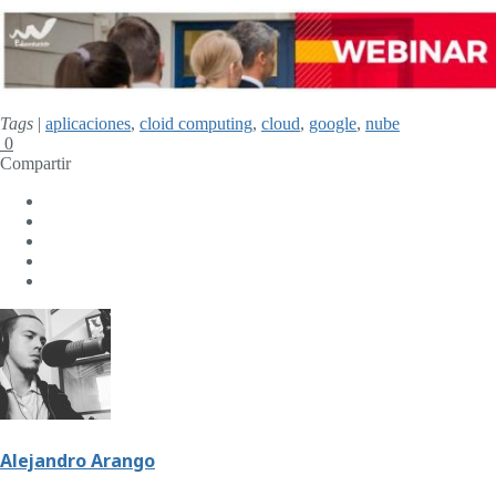
Tags
|
aplicaciones
,
cloid computing
,
cloud
,
google
,
nube
0
Compartir
Alejandro Arango