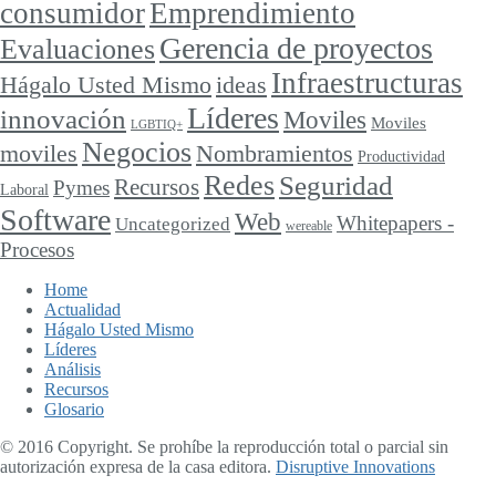
consumidor
Emprendimiento
Gerencia de proyectos
Evaluaciones
Infraestructuras
ideas
Hágalo Usted Mismo
Líderes
innovación
Moviles
Moviles
LGBTIQ+
Negocios
moviles
Nombramientos
Productividad
Redes
Seguridad
Recursos
Pymes
Laboral
Software
Web
Whitepapers -
Uncategorized
wereable
Procesos
Home
Actualidad
Hágalo Usted Mismo
Líderes
Análisis
Recursos
Glosario
© 2016 Copyright. Se prohíbe la reproducción total o parcial sin
autorización expresa de la casa editora.
Disruptive Innovations