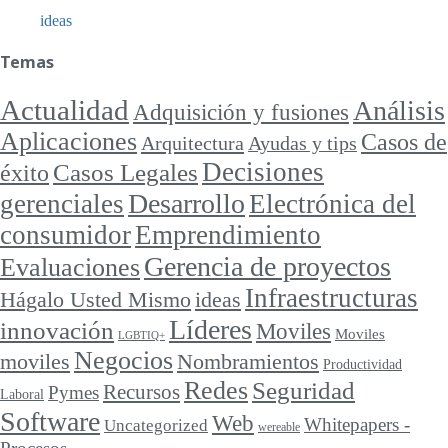
ideas
Temas
Actualidad
Análisis
Adquisición y fusiones
Aplicaciones
Casos de
Arquitectura
Ayudas y tips
Decisiones
Casos Legales
éxito
Desarrollo
gerenciales
Electrónica del
consumidor
Emprendimiento
Gerencia de proyectos
Evaluaciones
Infraestructuras
ideas
Hágalo Usted Mismo
Líderes
innovación
Moviles
Moviles
LGBTIQ+
Negocios
moviles
Nombramientos
Productividad
Redes
Seguridad
Recursos
Pymes
Laboral
Software
Web
Whitepapers -
Uncategorized
wereable