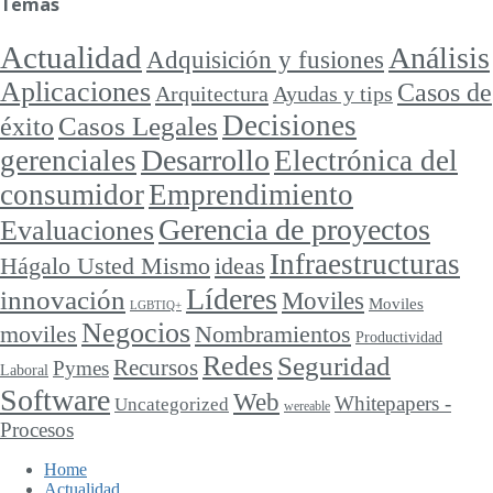
Temas
Actualidad
Análisis
Adquisición y fusiones
Aplicaciones
Casos de
Arquitectura
Ayudas y tips
Decisiones
Casos Legales
éxito
Desarrollo
gerenciales
Electrónica del
consumidor
Emprendimiento
Gerencia de proyectos
Evaluaciones
Infraestructuras
ideas
Hágalo Usted Mismo
Líderes
innovación
Moviles
Moviles
LGBTIQ+
Negocios
moviles
Nombramientos
Productividad
Redes
Seguridad
Recursos
Pymes
Laboral
Software
Web
Whitepapers -
Uncategorized
wereable
Procesos
Home
Actualidad