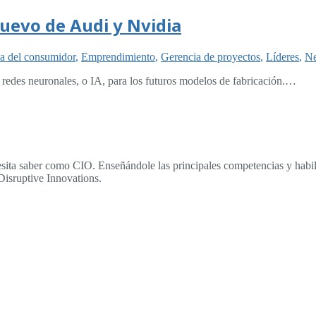
nuevo de Audi y Nvidia
ca del consumidor
,
Emprendimiento
,
Gerencia de proyectos
,
Líderes
,
Ne
e redes neuronales, o IA, para los futuros modelos de fabricación.…
sita saber como CIO. Enseñándole las principales competencias y habili
Disruptive Innovations.