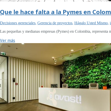
Que le hace falta a la Pymes en Colom
Decisiones gerenciales
,
Gerencia de proyectos
,
Hágalo Usted Mismo
,
Las pequeñas y medianas empresas (Pymes) en Colombia, representa má
Ver más