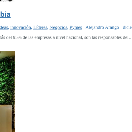
bia
ideas
,
innovación
,
Líderes
,
Negocios
,
Pymes
-
Alejandro Arango
-
dici
s del 95% de las empresas a nivel nacional, son las responsables del