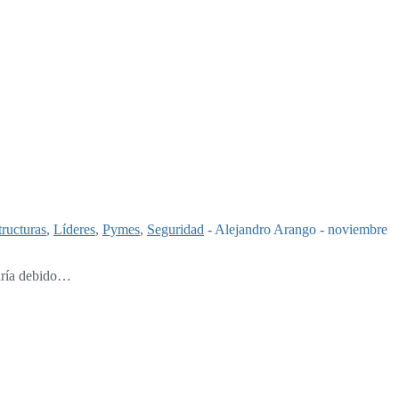
tructuras
,
Líderes
,
Pymes
,
Seguridad
-
Alejandro Arango
-
noviembre
haría debido…