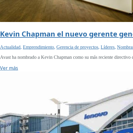
Kevin Chapman el nuevo gerente gen
Actualidad
,
Emprendimiento
,
Gerencia de proyectos
,
Líderes
,
Nombra
Avast ha nombrado a Kevin Chapman como su más reciente directivo 
Ver más