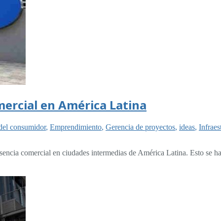
ercial en América Latina
 del consumidor
,
Emprendimiento
,
Gerencia de proyectos
,
ideas
,
Infraes
esencia comercial en ciudades intermedias de América Latina. Esto se 