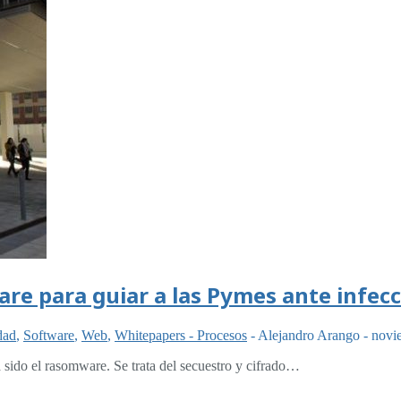
are para guiar a las Pymes ante infec
dad
,
Software
,
Web
,
Whitepapers - Procesos
-
Alejandro Arango
-
novi
sido el rasomware. Se trata del secuestro y cifrado…