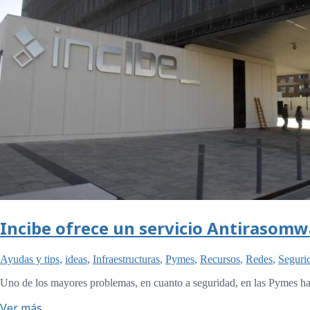
Incibe ofrece un servicio Antirasomw
Ayudas y tips
,
ideas
,
Infraestructuras
,
Pymes
,
Recursos
,
Redes
,
Seguri
Uno de los mayores problemas, en cuanto a seguridad, en las Pymes ha 
Ver más