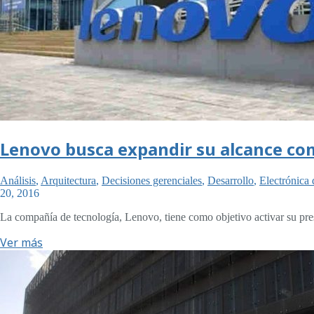
Lenovo busca expandir su alcance com
Análisis
,
Arquitectura
,
Decisiones gerenciales
,
Desarrollo
,
Electrónica
20, 2016
La compañía de tecnología, Lenovo, tiene como objetivo activar su pr
Ver más