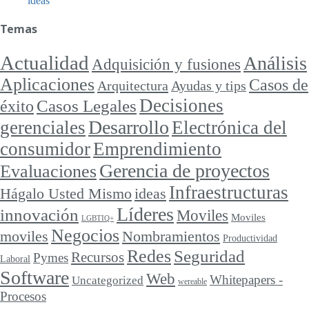
ideas
Temas
Actualidad
Análisis
Adquisición y fusiones
Aplicaciones
Casos de
Arquitectura
Ayudas y tips
Decisiones
Casos Legales
éxito
Desarrollo
gerenciales
Electrónica del
consumidor
Emprendimiento
Gerencia de proyectos
Evaluaciones
Infraestructuras
ideas
Hágalo Usted Mismo
Líderes
innovación
Moviles
Moviles
LGBTIQ+
Negocios
moviles
Nombramientos
Productividad
Redes
Seguridad
Recursos
Pymes
Laboral
Software
Web
Whitepapers -
Uncategorized
wereable
Procesos