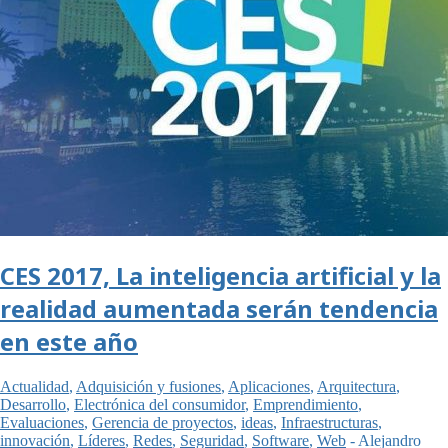
CES 2017, La inteligencia artificial y la
realidad aumentada serán tendencia
en este año
Actualidad
,
Adquisición y fusiones
,
Aplicaciones
,
Arquitectura
,
Desarrollo
,
Electrónica del consumidor
,
Emprendimiento
,
Evaluaciones
,
Gerencia de proyectos
,
ideas
,
Infraestructuras
,
innovación
,
Líderes
,
Redes
,
Seguridad
,
Software
,
Web
-
Alejandro