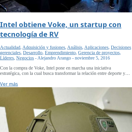
Intel obtiene Voke, un startup con
tecnología de RV
Actualidad
,
Adquisición y fusiones
,
Análisis
,
Aplicaciones
,
Decisiones
gerenciales
,
Desarrollo
,
Emprendimiento
,
Gerencia de proyectos
,
Líderes
,
Negocios
-
Alejandro Arango
-
noviembre 5, 2016
Con la compra de Voke, Intel pone en marcha una iniciativa
estratégica, con la cual busca transformar la relación entre deporte y…
Ver más