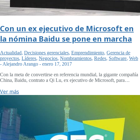
Con un ex ejecutivo de Microsoft en
la nómina Baidu se pone en marcha
Actualidad
,
Decisiones gerenciales
,
Emprendimiento
,
Gerencia de
proyectos
,
Líderes
,
Negocios
,
Nombramientos
,
Redes
,
Software
,
Web
-
Alejandro Arango
-
enero 17, 2017
Con la meta de convertirse en referencia mundial, la gigante compañía
China, Baidu, contrato a Qi Lu, ex ejecutivo de Microsoft, para…
Ver más