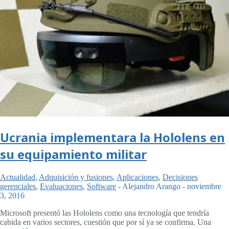
Ucrania implementara la Hololens en
su equipamiento militar
Actualidad
,
Adquisición y fusiones
,
Aplicaciones
,
Decisiones
gerenciales
,
Evaluaciones
,
Software
-
Alejandro Arango
-
noviembre
3, 2016
Microsoft presentó las Hololens como una tecnología que tendría
cabida en varios sectores, cuestión que por sí ya se confirma. Una