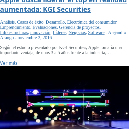
aumentada: KGI Securities
Análisis
,
Casos de éxito
,
Desarrollo
,
Electrónica del consumidor
,
Emprendimiento
,
Evaluaciones
,
Gerencia de proyectos
,
Infraestructuras
,
innovación
,
Líderes
,
Negocios
,
Software
-
Alejandro
Arango
-
noviembre 2, 2016
Según el estudio presentado por KGI Securities, Apple tomaría una
importante ventaja, de unos 3 a 5 años frente a la industria,…
Ver más