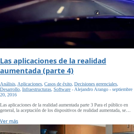
Las aplicaciones de la realidad
aumentada (parte 4)
Análisis
,
Aplicaciones
,
Casos de éxito
,
Decisiones gerenciales
,
Desarrollo
,
Infraestructuras
,
Software
-
Alejandro Arango
-
septiembre
20, 2016
Las aplicaciones de la realidad aumentada parte 3 Para el público en
general, la aceptación de los dispositivos de realidad aumentada, se…
Ver más