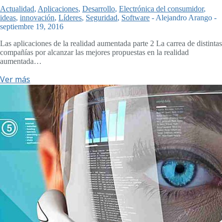
Actualidad
,
Aplicaciones
,
Desarrollo
,
Electrónica del consumidor
,
ideas
,
innovación
,
Líderes
,
Seguridad
,
Software
-
Alejandro Arango
-
septiembre 19, 2016
Las aplicaciones de la realidad aumentada parte 2 La carrea de distintas
compañías por alcanzar las mejores propuestas en la realidad
aumentada…
Ver más