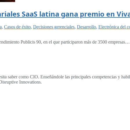
iales SaaS latina gana premio en Viv
a
,
Casos de éxito
,
Decisiones gerenciales
,
Desarrollo
,
Electrónica del 
endimiento Publicis 90, en el que participaron más de 3500 empresas…
sita saber como CIO. Enseñándole las principales competencias y habili
Disruptive Innovations.