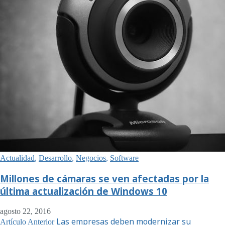
Actualidad
,
Desarrollo
,
Negocios
,
Software
Millones de cámaras se ven afectadas por la
última actualización de Windows 10
agosto 22, 2016
Las empresas deben modernizar su
Artículo Anterior