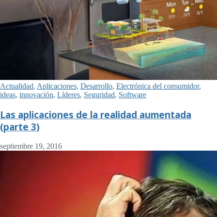
Actualidad
,
Aplicaciones
,
Desarrollo
,
Electrónica del consumidor
,
ideas
,
innovación
,
Líderes
,
Seguridad
,
Software
Las aplicaciones de la realidad aumentada
(parte 3)
septiembre 19, 2016