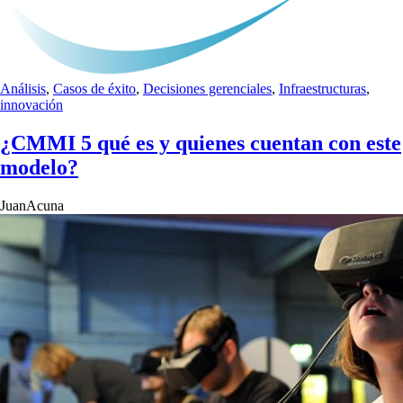
Análisis
,
Casos de éxito
,
Decisiones gerenciales
,
Infraestructuras
,
innovación
¿CMMI 5 qué es y quienes cuentan con este
modelo?
JuanAcuna