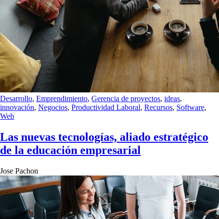
Desarrollo
,
Emprendimiento
,
Gerencia de proyectos
,
ideas
,
innovación
,
Negocios
,
Productividad Laboral
,
Recursos
,
Software
,
Web
Las nuevas tecnologías, aliado estratégico
de la educación empresarial
Jose Pachon