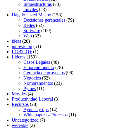
Infraestructuras
(73)
moviles
(23)
Hágalo Usted Mismo
(158)
Decisiones gerenciales
(79)
Redes
(62)
Software
(100)
Web
(33)
ideas
(28)
innovación
(51)
LGBTIQ+
(1)
Líderes
(159)
Casos Legales
(48)
Emprendimiento
(78)
Gerencia de proyectos
(96)
Negocios
(62)
Nombramientos
(23)
Pymes
(11)
Moviles
(4)
Productividad Laboral
(3)
Recursos
(28)
Ayudas y tips
(14)
Whitepapers – Procesos
(11)
Uncategorized
(7)
wereable
(2)