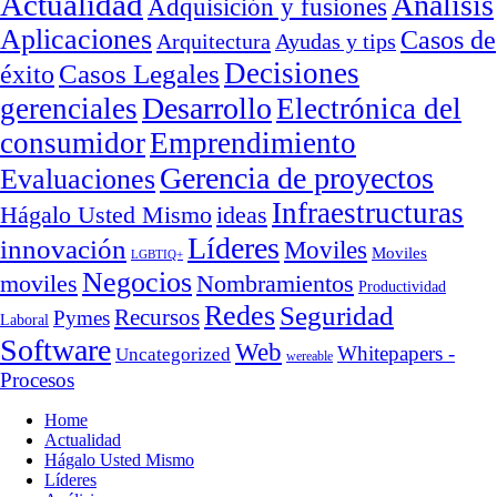
Actualidad
Análisis
Adquisición y fusiones
Aplicaciones
Casos de
Arquitectura
Ayudas y tips
Decisiones
Casos Legales
éxito
Desarrollo
gerenciales
Electrónica del
consumidor
Emprendimiento
Gerencia de proyectos
Evaluaciones
Infraestructuras
ideas
Hágalo Usted Mismo
Líderes
innovación
Moviles
Moviles
LGBTIQ+
Negocios
moviles
Nombramientos
Productividad
Redes
Seguridad
Recursos
Pymes
Laboral
Software
Web
Whitepapers -
Uncategorized
wereable
Procesos
Home
Actualidad
Hágalo Usted Mismo
Líderes