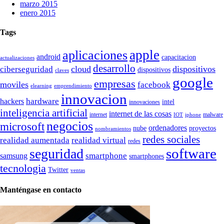
marzo 2015
enero 2015
Tags
apple
aplicaciones
android
capacitacion
actualizaciones
desarrollo
cloud
dispositivos
ciberseguridad
dispositivos
claves
google
empresas
moviles
facebook
elearning
emprendimiento
innovacion
hardware
hackers
intel
innovaciones
inteligencia artificial
internet de las cosas
internet
malware
IOT
iphone
negocios
microsoft
ordenadores
nube
proyectos
nombramientos
redes sociales
realidad aumentada
realidad virtual
redes
software
seguridad
smartphone
samsung
smartphones
tecnologia
Twitter
ventas
Manténgase en contacto