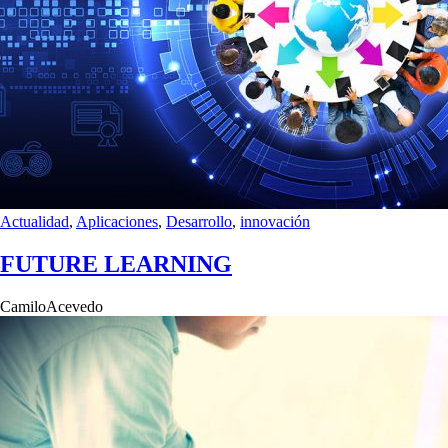
Actualidad
,
Aplicaciones
,
Desarrollo
,
innovación
FUTURE LEARNING
CamiloAcevedo