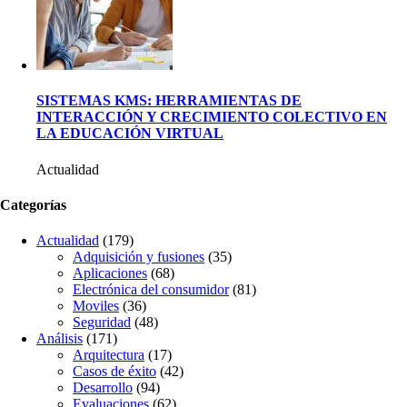
SISTEMAS KMS: HERRAMIENTAS DE
INTERACCIÓN Y CRECIMIENTO COLECTIVO EN
LA EDUCACIÓN VIRTUAL
Actualidad
Categorías
Actualidad
(179)
Adquisición y fusiones
(35)
Aplicaciones
(68)
Electrónica del consumidor
(81)
Moviles
(36)
Seguridad
(48)
Análisis
(171)
Arquitectura
(17)
Casos de éxito
(42)
Desarrollo
(94)
Evaluaciones
(62)