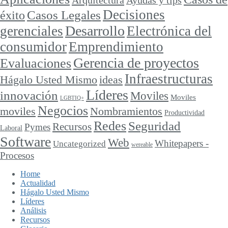
Arquitectura
Ayudas y tips
Decisiones
Casos Legales
éxito
Desarrollo
gerenciales
Electrónica del
consumidor
Emprendimiento
Gerencia de proyectos
Evaluaciones
Infraestructuras
ideas
Hágalo Usted Mismo
Líderes
innovación
Moviles
Moviles
LGBTIQ+
Negocios
moviles
Nombramientos
Productividad
Redes
Seguridad
Recursos
Pymes
Laboral
Software
Web
Whitepapers -
Uncategorized
wereable
Procesos
Home
Actualidad
Hágalo Usted Mismo
Líderes
Análisis
Recursos