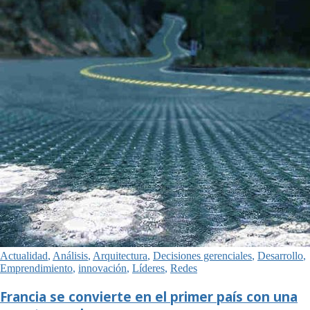
Actualidad
,
Análisis
,
Arquitectura
,
Decisiones gerenciales
,
Desarrollo
,
Emprendimiento
,
innovación
,
Líderes
,
Redes
Francia se convierte en el primer país con una