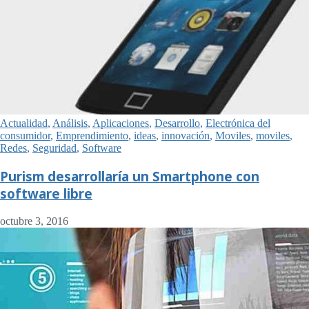
Actualidad
,
Análisis
,
Aplicaciones
,
Desarrollo
,
Electrónica del
consumidor
,
Emprendimiento
,
ideas
,
innovación
,
Moviles
,
moviles
,
Redes
,
Seguridad
,
Software
Purism desarrollaría un Smartphone con
software libre
octubre 3, 2016