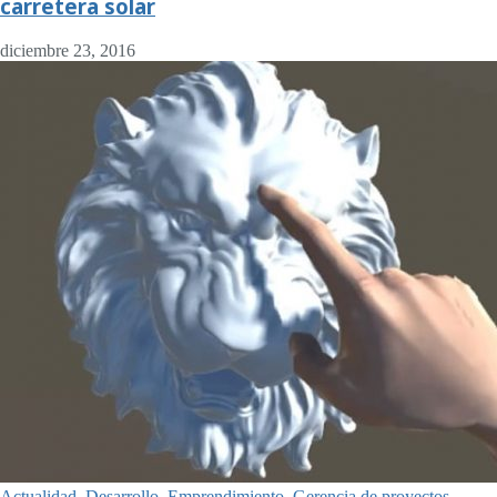
carretera solar
diciembre 23, 2016
Actualidad
,
Desarrollo
,
Emprendimiento
,
Gerencia de proyectos
,