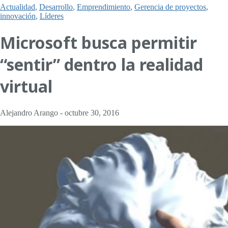
Actualidad
,
Desarrollo
,
Emprendimiento
,
Gerencia de proyectos
,
innovación
,
Líderes
Microsoft busca permitir
“sentir” dentro la realidad
virtual
Alejandro Arango
-
octubre 30, 2016