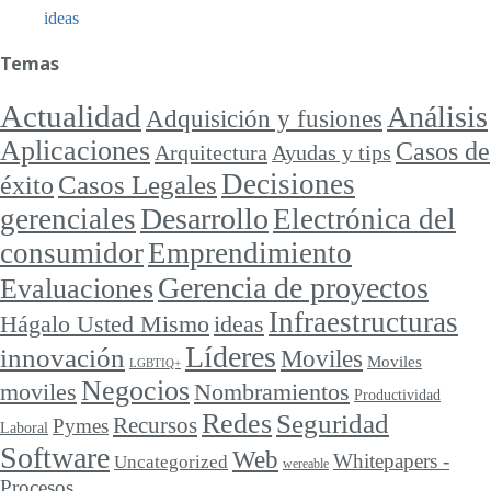
ideas
Temas
Actualidad
Análisis
Adquisición y fusiones
Aplicaciones
Casos de
Arquitectura
Ayudas y tips
Decisiones
Casos Legales
éxito
Desarrollo
gerenciales
Electrónica del
consumidor
Emprendimiento
Gerencia de proyectos
Evaluaciones
Infraestructuras
ideas
Hágalo Usted Mismo
Líderes
innovación
Moviles
Moviles
LGBTIQ+
Negocios
moviles
Nombramientos
Productividad
Redes
Seguridad
Recursos
Pymes
Laboral
Software
Web
Whitepapers -
Uncategorized
wereable
Procesos