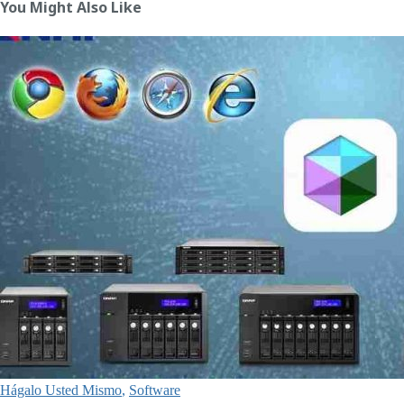
You Might Also Like
Hágalo Usted Mismo
,
Software