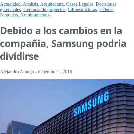
Actualidad
,
Análisis
,
Arquitectura
,
Casos Legales
,
Decisiones
gerenciales
,
Gerencia de proyectos
,
Infraestructuras
,
Líderes
,
Negocios
,
Nombramientos
Debido a los cambios en la
compañia, Samsung podria
dividirse
Alejandro Arango
-
diciembre 1, 2016