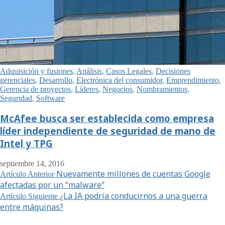
Adquisición y fusiones
,
Análisis
,
Casos Legales
,
Decisiones
gerenciales
,
Desarrollo
,
Electrónica del consumidor
,
Emprendimiento
,
Gerencia de proyectos
,
Líderes
,
Negocios
,
Nombramientos
,
Seguridad
,
Software
McAfee busca ser establecida como empresa
líder independiente de seguridad de mano de
Intel y TPG
septiembre 14, 2016
Nuevamente millones de cuentas Google
Artículo Anterior
afectadas por un “malware”
¿La IA podría conducirnos a una guerra
Artículo Siguiente
entre máquinas?