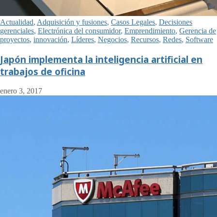
Actualidad
,
Adquisición y fusiones
,
Casos Legales
,
Decisiones
gerenciales
,
Electrónica del consumidor
,
Emprendimiento
,
Gerencia de
proyectos
,
innovación
,
Líderes
,
Negocios
,
Recursos
,
Redes
,
Software
Japón implementa la inteligencia artificial en
trabajos de oficina
enero 3, 2017