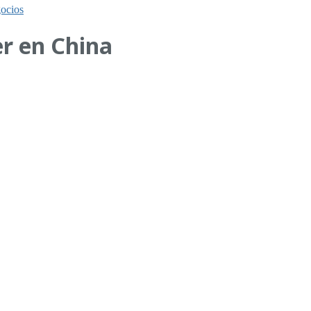
ocios
er en China