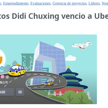
o
,
Emprendimiento
,
Evaluaciones
,
Gerencia de proyectos
,
Líderes
,
Neg
tos Didi Chuxing vencio a Ub