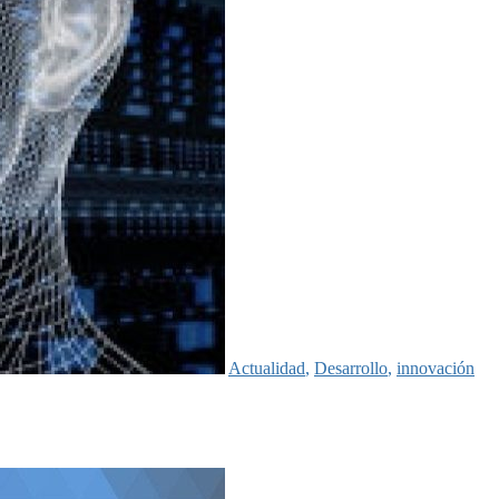
Actualidad
,
Desarrollo
,
innovación