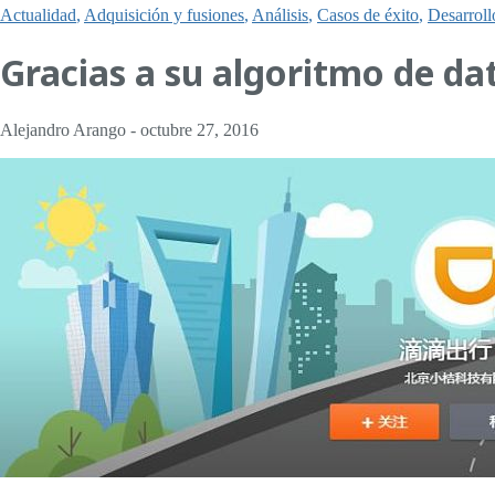
Actualidad
,
Adquisición y fusiones
,
Análisis
,
Casos de éxito
,
Desarroll
Gracias a su algoritmo de da
Alejandro Arango
-
octubre 27, 2016