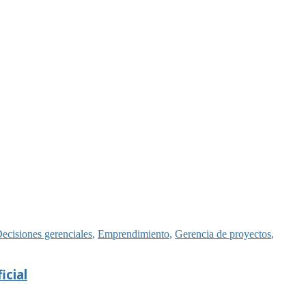
ecisiones gerenciales
,
Emprendimiento
,
Gerencia de proyectos
,
icial