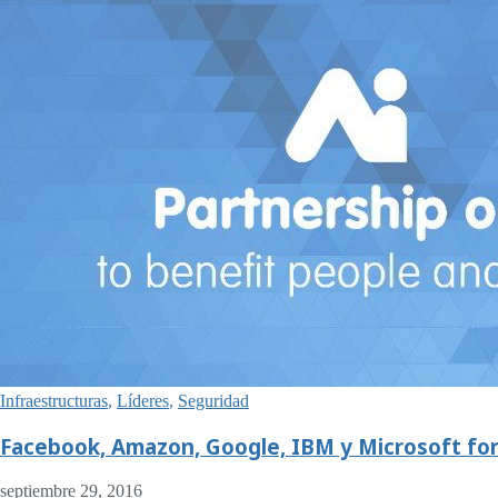
Infraestructuras
,
Líderes
,
Seguridad
Facebook, Amazon, Google, IBM y Microsoft forma
septiembre 29, 2016