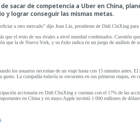
de sacar de competencia a Uber en China, planea
rio y lograr conseguir las mismas metas.
iciar a otro mercado” dijo Jean Liu, presidente de Didi ChiXing para 
ás que el resto de sus rivales a nivel mundial combinados. Cuestión que
n que la de Nueva York, y su éxito radica en un juego de análisis de un
do los usuarios necesitan de un viaje hasta con 15 minutos antes. El si
su gusto. La compañía todavía se encuentra en sus primeras etapas, en cu
rticipación accionaria en Didi ChuXing y cuentan con el 17% de las acci
importantes en China y en mayo Apple invirtió 1 000 millones de dólare
s