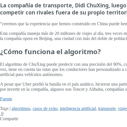
La compañía de transporte, Didi ChuXing, luego 
competir con rivales fuera de su propio territo
“creemos que la experiencia que hemos construido en China puede benef
Esta compañía maneja más de 20 millones de viajes al día, tres veces m
la compañía opera en Beijing, una ciudad con más del doble de població
¿Cómo funciona el algoritmo?
El algoritmo de ChuXing puede predecir con una precisión del 90%, cuan
vez, tiene en cuenta las rutas que los conductores han personalizado a 
artificial para vehículos autónomos.
A pesar que Uber perdió la batalla en el país asiático, hicieron una pa
por invertir en la compañía, algunos son Tencet y Alibaba, compañías 
Fuente
Tags
|
algoritmos
,
casos de exito
,
inteligencia artificial
,
transporte
,
viaje
0
Compartir