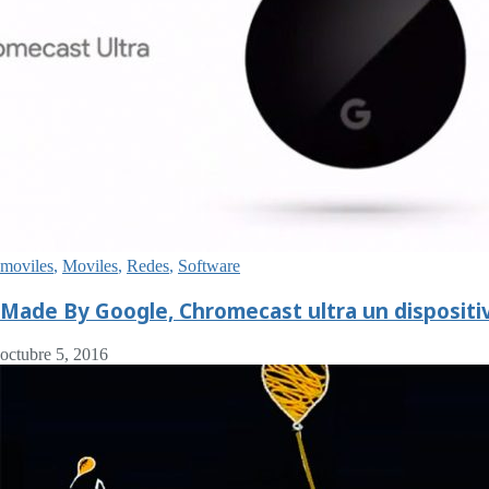
moviles
,
Moviles
,
Redes
,
Software
Made By Google, Chromecast ultra un dispositi
octubre 5, 2016