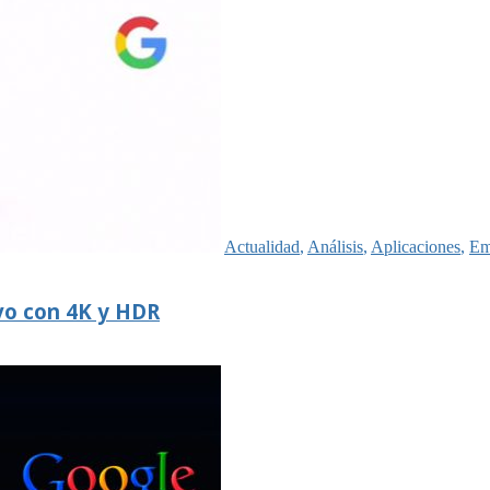
Actualidad
,
Análisis
,
Aplicaciones
,
Em
vo con 4K y HDR