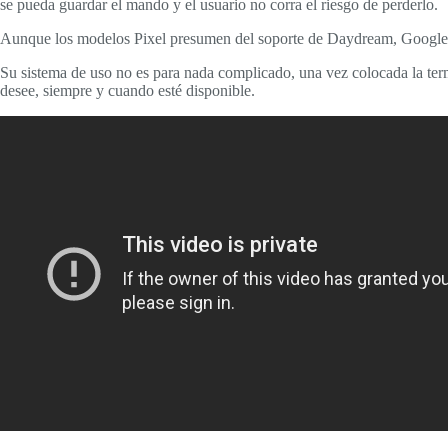
se pueda guardar el mando y el usuario no corra el riesgo de perderlo.
Aunque los modelos Pixel presumen del soporte de Daydream, Google as
Su sistema de uso no es para nada complicado, una vez colocada la term
desee, siempre y cuando esté disponible.