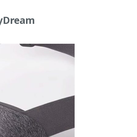
DayDream