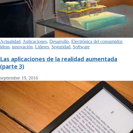
Actualidad
,
Aplicaciones
,
Desarrollo
,
Electrónica del consumidor
,
ideas
,
innovación
,
Líderes
,
Seguridad
,
Software
Las aplicaciones de la realidad aumentada
(parte 3)
septiembre 19, 2016