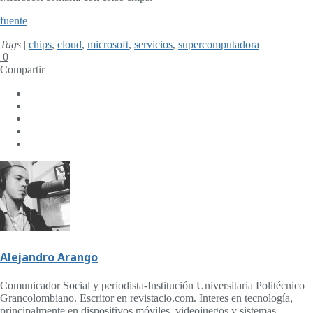
fuente
Tags
|
chips
,
cloud
,
microsoft
,
servicios
,
supercomputadora
0
Compartir
Alejandro Arango
Comunicador Social y periodista-Institución Universitaria Politécnico
Grancolombiano. Escritor en revistacio.com. Interes en tecnología,
principalmente en dispositivos móviles, videojuegos y sistemas