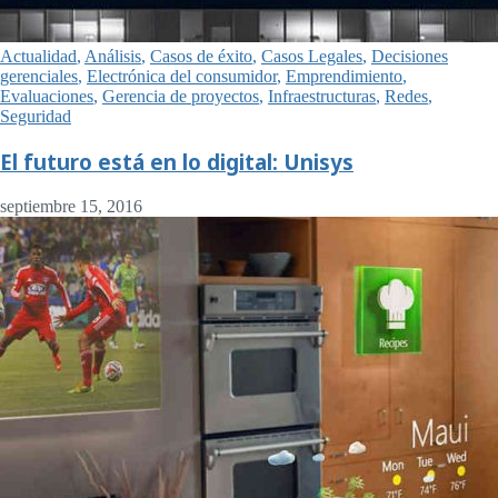
Actualidad
,
Análisis
,
Casos de éxito
,
Casos Legales
,
Decisiones
gerenciales
,
Electrónica del consumidor
,
Emprendimiento
,
Evaluaciones
,
Gerencia de proyectos
,
Infraestructuras
,
Redes
,
Seguridad
El futuro está en lo digital: Unisys
septiembre 15, 2016