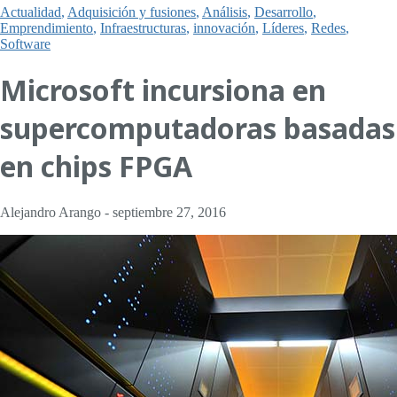
Actualidad
,
Adquisición y fusiones
,
Análisis
,
Desarrollo
,
Emprendimiento
,
Infraestructuras
,
innovación
,
Líderes
,
Redes
,
Software
Microsoft incursiona en
supercomputadoras basadas
en chips FPGA
Alejandro Arango
-
septiembre 27, 2016