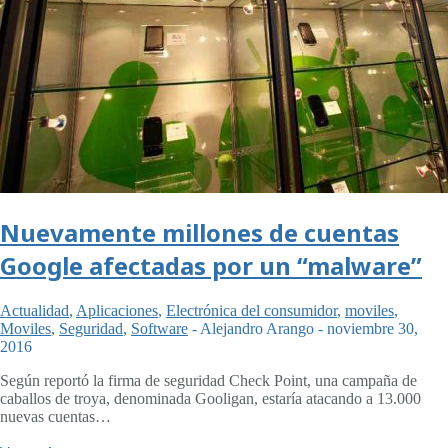
Nuevamente millones de cuentas
Google afectadas por un “malware”
Actualidad
,
Aplicaciones
,
Electrónica del consumidor
,
moviles
,
Moviles
,
Seguridad
,
Software
-
Alejandro Arango
-
noviembre 30,
2016
Según reportó la firma de seguridad Check Point, una campaña de
caballos de troya, denominada Gooligan, estaría atacando a 13.000
nuevas cuentas…