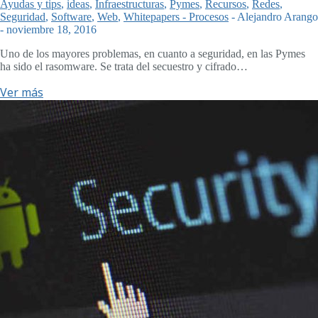
Ayudas y tips
,
ideas
,
Infraestructuras
,
Pymes
,
Recursos
,
Redes
,
Seguridad
,
Software
,
Web
,
Whitepapers - Procesos
-
Alejandro Arango
-
noviembre 18, 2016
Uno de los mayores problemas, en cuanto a seguridad, en las Pymes
ha sido el rasomware. Se trata del secuestro y cifrado…
Ver más