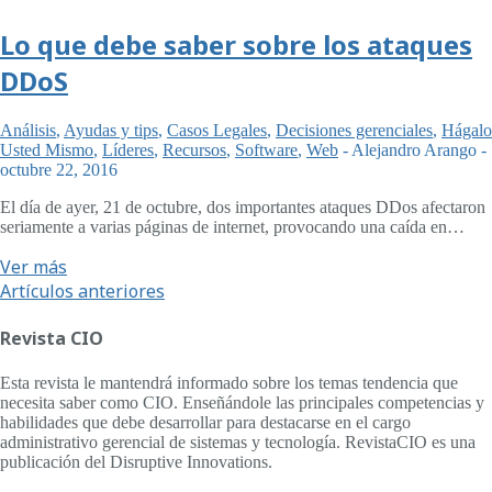
Lo que debe saber sobre los ataques
DDoS
Análisis
,
Ayudas y tips
,
Casos Legales
,
Decisiones gerenciales
,
Hágalo
Usted Mismo
,
Líderes
,
Recursos
,
Software
,
Web
-
Alejandro Arango
-
octubre 22, 2016
El día de ayer, 21 de octubre, dos importantes ataques DDos afectaron
seriamente a varias páginas de internet, provocando una caída en…
Ver más
Artículos anteriores
Revista CIO
Esta revista le mantendrá informado sobre los temas tendencia que
necesita saber como CIO. Enseñándole las principales competencias y
habilidades que debe desarrollar para destacarse en el cargo
administrativo gerencial de sistemas y tecnología. RevistaCIO es una
publicación del Disruptive Innovations.