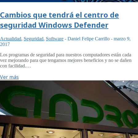
Cambios que tendrá el centro de
seguridad Windows Defender
Actualidad
,
Seguridad
,
Software
-
Daniel Felipe Carrillo
-
marzo 9,
2017
Los programas de seguridad para nuestros computadores están cada
vez mejorando para que tengamos mejores beneficios y no se dañen
con facilidad.…
Ver más