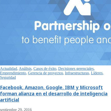
Actualidad
,
Análisis
,
Casos de éxito
,
Decisiones gerenciales
,
Emprendimiento
,
Gerencia de proyectos
,
Infraestructuras
,
Líderes
,
Seguridad
Facebook, Amazon, Google, IBM y Microsoft
forman alianza en el desarrollo de inteligencia
artificial
septiembre 29, 2016