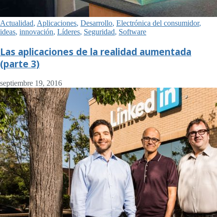
Actualidad
,
Aplicaciones
,
Desarrollo
,
Electrónica del consumidor
,
ideas
,
innovación
,
Líderes
,
Seguridad
,
Software
Las aplicaciones de la realidad aumentada
(parte 3)
septiembre 19, 2016