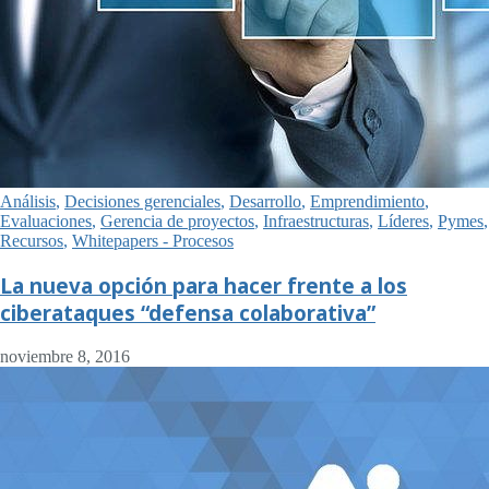
Análisis
,
Decisiones gerenciales
,
Desarrollo
,
Emprendimiento
,
Evaluaciones
,
Gerencia de proyectos
,
Infraestructuras
,
Líderes
,
Pymes
,
Recursos
,
Whitepapers - Procesos
La nueva opción para hacer frente a los
ciberataques “defensa colaborativa”
noviembre 8, 2016