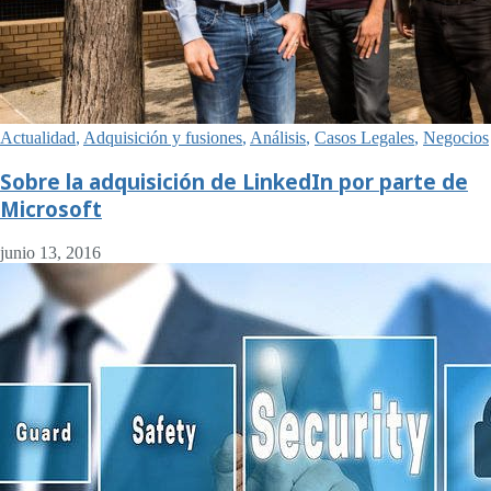
Actualidad
,
Adquisición y fusiones
,
Análisis
,
Casos Legales
,
Negocios
Sobre la adquisición de LinkedIn por parte de
Microsoft
junio 13, 2016