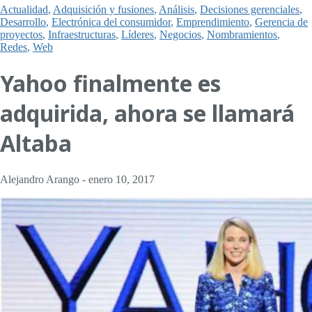
Actualidad
,
Adquisición y fusiones
,
Análisis
,
Decisiones gerenciales
,
Desarrollo
,
Electrónica del consumidor
,
Emprendimiento
,
Gerencia de
proyectos
,
Infraestructuras
,
Líderes
,
Negocios
,
Nombramientos
,
Redes
,
Web
Yahoo finalmente es
adquirida, ahora se llamará
Altaba
Alejandro Arango
-
enero 10, 2017