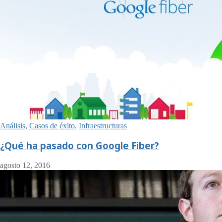
Análisis
,
Casos de éxito
,
Infraestructuras
¿Qué ha pasado con Google Fiber?
agosto 12, 2016