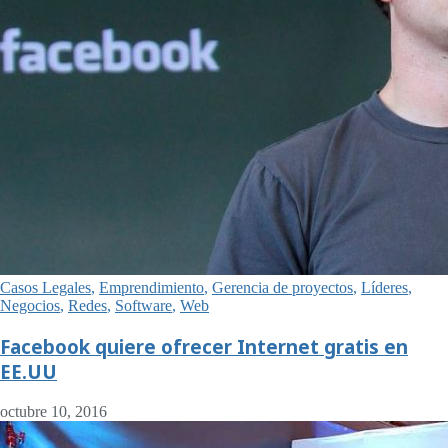
Casos Legales
,
Emprendimiento
,
Gerencia de proyectos
,
Líderes
,
Negocios
,
Redes
,
Software
,
Web
Facebook quiere ofrecer Internet gratis en
EE.UU
octubre 10, 2016