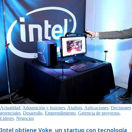
Actualidad
,
Adquisición y fusiones
,
Análisis
,
Aplicaciones
,
Decisiones
gerenciales
,
Desarrollo
,
Emprendimiento
,
Gerencia de proyectos
,
Líderes
,
Negocios
Intel obtiene Voke, un startup con tecnología