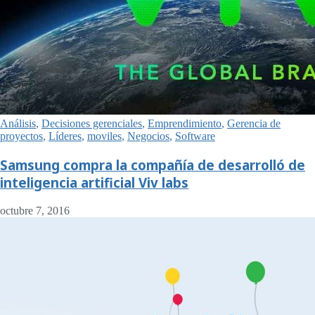
Análisis
,
Decisiones gerenciales
,
Emprendimiento
,
Gerencia de
proyectos
,
Líderes
,
moviles
,
Negocios
,
Software
Samsung compra la compañía de desarrolló de
inteligencia artificial Viv labs
octubre 7, 2016