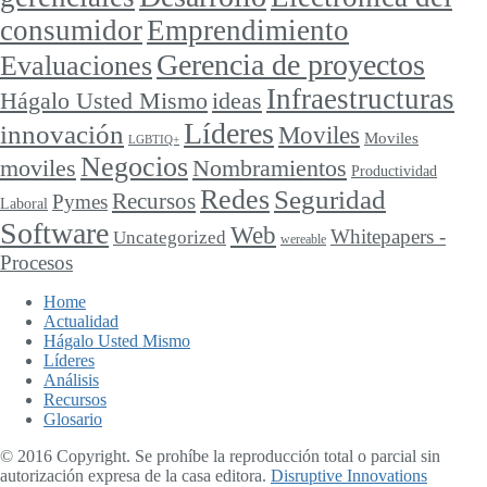
consumidor
Emprendimiento
Gerencia de proyectos
Evaluaciones
Infraestructuras
ideas
Hágalo Usted Mismo
Líderes
innovación
Moviles
Moviles
LGBTIQ+
Negocios
moviles
Nombramientos
Productividad
Redes
Seguridad
Recursos
Pymes
Laboral
Software
Web
Whitepapers -
Uncategorized
wereable
Procesos
Home
Actualidad
Hágalo Usted Mismo
Líderes
Análisis
Recursos
Glosario
© 2016 Copyright. Se prohíbe la reproducción total o parcial sin
autorización expresa de la casa editora.
Disruptive Innovations