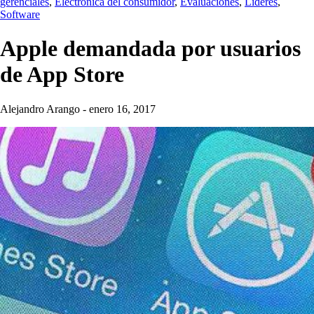
gerenciales
,
Electrónica del consumidor
,
Evaluaciones
,
Líderes
,
Software
Apple demandada por usuarios
de App Store
Alejandro Arango
-
enero 16, 2017