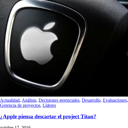
Actualidad
,
Análisis
,
Decisiones gerenciales
,
Desarrollo
,
Evaluaciones
,
Gerencia de proyectos
,
Líderes
¿Apple piensa descartar el project Titan?
octubre 17, 2016