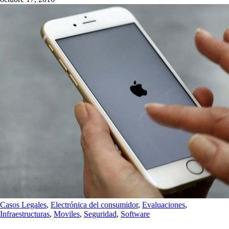
Casos Legales
,
Electrónica del consumidor
,
Evaluaciones
,
Infraestructuras
,
Moviles
,
Seguridad
,
Software