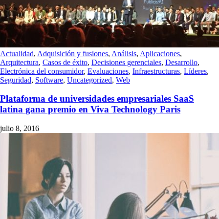
Actualidad
,
Adquisición y fusiones
,
Análisis
,
Aplicaciones
,
Arquitectura
,
Casos de éxito
,
Decisiones gerenciales
,
Desarrollo
,
Electrónica del consumidor
,
Evaluaciones
,
Infraestructuras
,
Líderes
,
Seguridad
,
Software
,
Uncategorized
,
Web
Plataforma de universidades empresariales SaaS
latina gana premio en Viva Technology Paris
julio 8, 2016