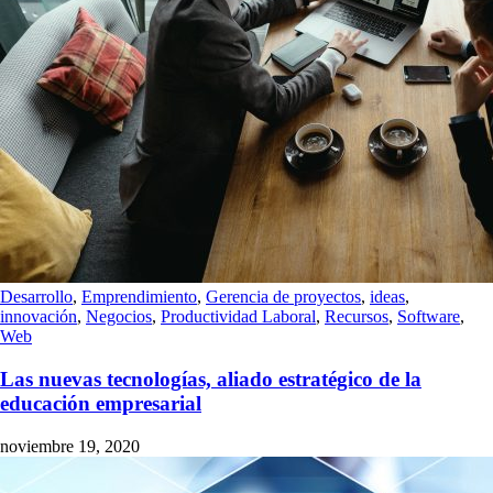
Desarrollo
,
Emprendimiento
,
Gerencia de proyectos
,
ideas
,
innovación
,
Negocios
,
Productividad Laboral
,
Recursos
,
Software
,
Web
Las nuevas tecnologías, aliado estratégico de la
educación empresarial
noviembre 19, 2020