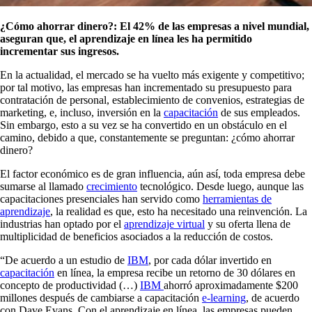
¿Cómo ahorrar dinero?: El 42% de las empresas a nivel mundial,
aseguran que, el aprendizaje en línea les ha permitido
incrementar sus ingresos.
En la actualidad, el mercado se ha vuelto más exigente y competitivo;
por tal motivo, las empresas han incrementado su presupuesto para
contratación de personal, establecimiento de convenios, estrategias de
marketing, e, incluso, inversión en la
capacitación
de sus empleados.
Sin embargo, esto a su vez se ha convertido en un obstáculo en el
camino, debido a que, constantemente se preguntan: ¿cómo ahorrar
dinero?
El factor económico es de gran influencia, aún así, toda empresa debe
sumarse al llamado
crecimiento
tecnológico. Desde luego, aunque las
capacitaciones presenciales han servido como
herramientas de
aprendizaje
, la realidad es que, esto ha necesitado una reinvención. La
industrias han optado por el
aprendizaje virtual
y su oferta llena de
multiplicidad de beneficios asociados a la reducción de costos.
“De acuerdo a un estudio de
IBM
, por cada dólar invertido en
capacitación
en línea, la empresa recibe un retorno de 30 dólares en
concepto de productividad (…)
IBM
ahorró aproximadamente $200
millones después de cambiarse a capacitación
e-learning
, de acuerdo
con Dave Evans. Con el aprendizaje en línea, las empresas pueden