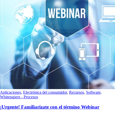
Aplicaciones
,
Electrónica del consumidor
,
Recursos
,
Software
,
Whitepapers - Procesos
¡Urgente! Familiarizate con el término Webinar