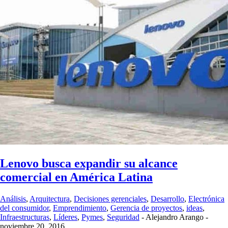
Lenovo busca expandir su alcance
comercial en América Latina
Análisis
,
Arquitectura
,
Decisiones gerenciales
,
Desarrollo
,
Electrónica
del consumidor
,
Emprendimiento
,
Gerencia de proyectos
,
ideas
,
Infraestructuras
,
Líderes
,
Pymes
,
Seguridad
-
Alejandro Arango
-
noviembre 20, 2016