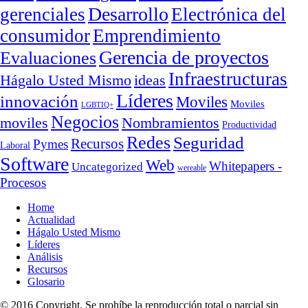
Desarrollo
gerenciales
Electrónica del
consumidor
Emprendimiento
Gerencia de proyectos
Evaluaciones
Infraestructuras
ideas
Hágalo Usted Mismo
Líderes
innovación
Moviles
Moviles
LGBTIQ+
Negocios
moviles
Nombramientos
Productividad
Redes
Seguridad
Recursos
Pymes
Laboral
Software
Web
Whitepapers -
Uncategorized
wereable
Procesos
Home
Actualidad
Hágalo Usted Mismo
Líderes
Análisis
Recursos
Glosario
© 2016 Copyright. Se prohíbe la reproducción total o parcial sin