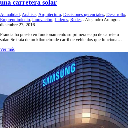
una carretera solar
Actualidad
,
Análisis
,
Arquitectura
,
Decisiones gerenciales
,
Desarrollo
,
Emprendimiento
,
innovación
,
Líderes
,
Redes
-
Alejandro Arango
-
diciembre 23, 2016
Francia ha puesto en funcionamiento su primera etapa de carretera
solar. Se trata de un kilómetro de carril de vehículos que funciona…
Ver más