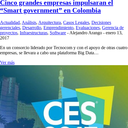
Cinco grandes empresas impulsaran el
“Smart government” en Colombia
Actualidad
,
Análisis
,
Arquitectura
,
Casos Legales
,
Decisiones
gerenciales
,
Desarrollo
,
Emprendimiento
,
Evaluaciones
,
Gerencia de
proyectos
,
Infraestructuras
,
Software
-
Alejandro Arango
-
enero 13,
2017
En un consorcio liderado por Tecnocom y con el apoyo de otras cuatro
empresas, se llevara a cabo una plataforma Big Data…
Ver más