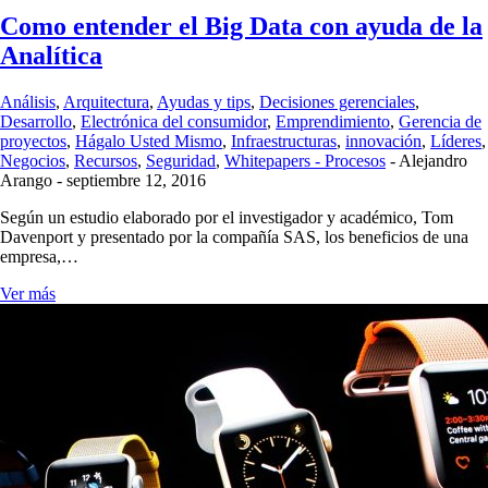
Como entender el Big Data con ayuda de la
Analítica
Análisis
,
Arquitectura
,
Ayudas y tips
,
Decisiones gerenciales
,
Desarrollo
,
Electrónica del consumidor
,
Emprendimiento
,
Gerencia de
proyectos
,
Hágalo Usted Mismo
,
Infraestructuras
,
innovación
,
Líderes
,
Negocios
,
Recursos
,
Seguridad
,
Whitepapers - Procesos
-
Alejandro
Arango
-
septiembre 12, 2016
Según un estudio elaborado por el investigador y académico, Tom
Davenport y presentado por la compañía SAS, los beneficios de una
empresa,…
Ver más