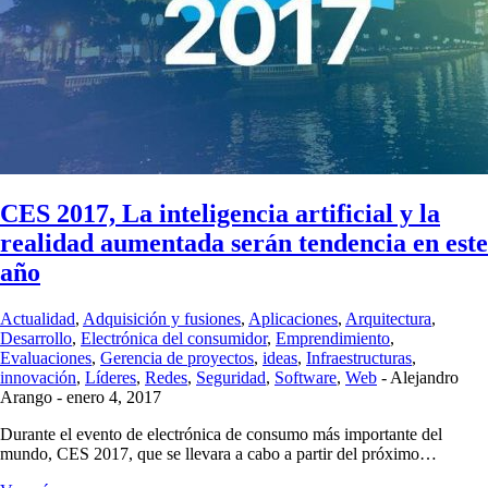
CES 2017, La inteligencia artificial y la
realidad aumentada serán tendencia en este
año
Actualidad
,
Adquisición y fusiones
,
Aplicaciones
,
Arquitectura
,
Desarrollo
,
Electrónica del consumidor
,
Emprendimiento
,
Evaluaciones
,
Gerencia de proyectos
,
ideas
,
Infraestructuras
,
innovación
,
Líderes
,
Redes
,
Seguridad
,
Software
,
Web
-
Alejandro
Arango
-
enero 4, 2017
Durante el evento de electrónica de consumo más importante del
mundo, CES 2017, que se llevara a cabo a partir del próximo…