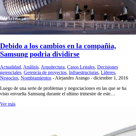
Debido a los cambios en la compañia,
Samsung podria dividirse
Actualidad
,
Análisis
,
Arquitectura
,
Casos Legales
,
Decisiones
gerenciales
,
Gerencia de proyectos
,
Infraestructuras
,
Líderes
,
Negocios
,
Nombramientos
-
Alejandro Arango
-
diciembre 1, 2016
Luego de una serie de problemas y negociaciones en las que se ha
visto envuelta Samsung durante el ultimo trimestre de este…
Ver más