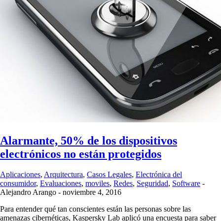
Alarmante, 50% de los dispositivos
electrónicos no están protegidos
Aplicaciones
,
Arquitectura
,
Casos Legales
,
Electrónica del
consumidor
,
Evaluaciones
,
moviles
,
Redes
,
Seguridad
,
Software
-
Alejandro Arango
-
noviembre 4, 2016
Para entender qué tan conscientes están las personas sobre las
amenazas cibernéticas, Kaspersky Lab aplicó una encuesta para saber