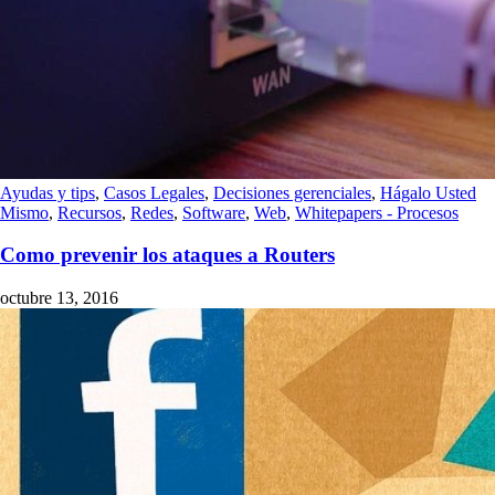
Ayudas y tips
,
Casos Legales
,
Decisiones gerenciales
,
Hágalo Usted
Mismo
,
Recursos
,
Redes
,
Software
,
Web
,
Whitepapers - Procesos
Como prevenir los ataques a Routers
octubre 13, 2016