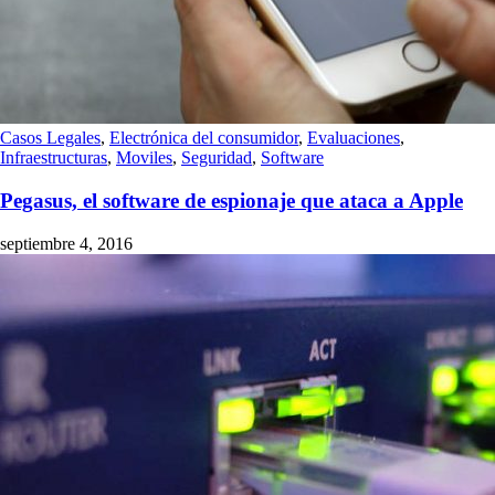
Casos Legales
,
Electrónica del consumidor
,
Evaluaciones
,
Infraestructuras
,
Moviles
,
Seguridad
,
Software
Pegasus, el software de espionaje que ataca a Apple
septiembre 4, 2016