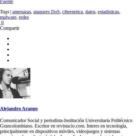
Fuente
Tags
|
amenazas
,
ataquees DoS
,
cibernetica
,
datos
,
estadisticas
,
malware
,
redes
0
Compartir
Alejandro Arango
Comunicador Social y periodista-Institución Universitaria Politécnico
Grancolombiano. Escritor en revistacio.com. Interes en tecnología,
principalmente en dispositivos móviles, videojuegos y sistemas