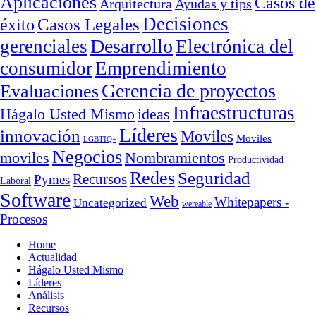
Aplicaciones
Casos de
Arquitectura
Ayudas y tips
Decisiones
Casos Legales
éxito
Desarrollo
gerenciales
Electrónica del
consumidor
Emprendimiento
Gerencia de proyectos
Evaluaciones
Infraestructuras
ideas
Hágalo Usted Mismo
Líderes
innovación
Moviles
Moviles
LGBTIQ+
Negocios
moviles
Nombramientos
Productividad
Redes
Seguridad
Recursos
Pymes
Laboral
Software
Web
Whitepapers -
Uncategorized
wereable
Procesos
Home
Actualidad
Hágalo Usted Mismo
Líderes
Análisis
Recursos