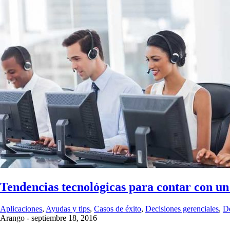
Tendencias tecnológicas para contar con un
Aplicaciones
,
Ayudas y tips
,
Casos de éxito
,
Decisiones gerenciales
,
De
Arango
-
septiembre 18, 2016