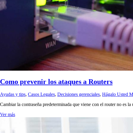
Como prevenir los ataques a Routers
Ayudas y tips
,
Casos Legales
,
Decisiones gerenciales
,
Hágalo Usted 
Cambiar la contraseña predeterminada que viene con el router no es la 
Ver más