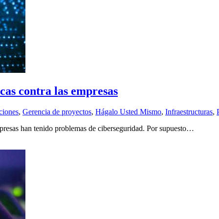
cas contra las empresas
ciones
,
Gerencia de proyectos
,
Hágalo Usted Mismo
,
Infraestructuras
,
mpresas han tenido problemas de ciberseguridad. Por supuesto…