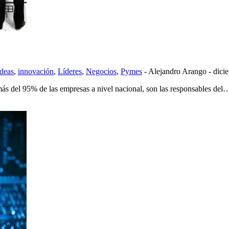
ideas
,
innovación
,
Líderes
,
Negocios
,
Pymes
-
Alejandro Arango
-
dici
s del 95% de las empresas a nivel nacional, son las responsables del