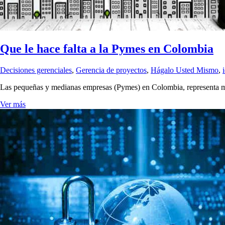
Que le hace falta a la Pymes en Colombia
Decisiones gerenciales
,
Gerencia de proyectos
,
Hágalo Usted Mismo
,
Las pequeñas y medianas empresas (Pymes) en Colombia, representa má
Ver más