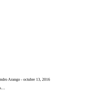
andro Arango
-
octubre 13, 2016
pos…