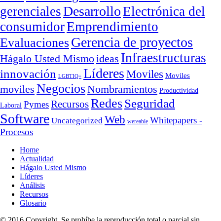
Desarrollo
gerenciales
Electrónica del
consumidor
Emprendimiento
Gerencia de proyectos
Evaluaciones
Infraestructuras
ideas
Hágalo Usted Mismo
Líderes
innovación
Moviles
Moviles
LGBTIQ+
Negocios
moviles
Nombramientos
Productividad
Redes
Seguridad
Recursos
Pymes
Laboral
Software
Web
Whitepapers -
Uncategorized
wereable
Procesos
Home
Actualidad
Hágalo Usted Mismo
Líderes
Análisis
Recursos
Glosario
© 2016 Copyright. Se prohíbe la reproducción total o parcial sin