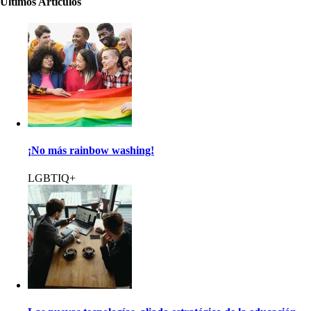
Últimos Artículos
¡No más rainbow washing!
LGBTIQ+