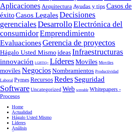
Aplicaciones
Casos de
Arquitectura
Ayudas y tips
Decisiones
Casos Legales
éxito
Desarrollo
gerenciales
Electrónica del
consumidor
Emprendimiento
Gerencia de proyectos
Evaluaciones
Infraestructuras
ideas
Hágalo Usted Mismo
Líderes
innovación
Moviles
Moviles
LGBTIQ+
Negocios
moviles
Nombramientos
Productividad
Redes
Seguridad
Recursos
Pymes
Laboral
Software
Web
Whitepapers -
Uncategorized
wereable
Procesos
Home
Actualidad
Hágalo Usted Mismo
Líderes
Análisis