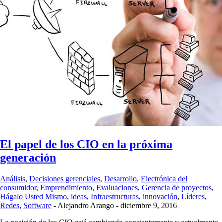
El papel de los CIO en la próxima
generación
Análisis
,
Decisiones gerenciales
,
Desarrollo
,
Electrónica del
consumidor
,
Emprendimiento
,
Evaluaciones
,
Gerencia de proyectos
,
Hágalo Usted Mismo
,
ideas
,
Infraestructuras
,
innovación
,
Líderes
,
Redes
,
Software
-
Alejandro Arango
-
diciembre 9, 2016