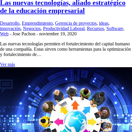
Las nuevas tecnologías, aliado estratégico
de la educación empresarial
Desarrollo
,
Emprendimiento
,
Gerencia de proyectos
,
ideas
,
innovación
,
Negocios
,
Productividad Laboral
,
Recursos
,
Software
,
Web
-
Jose Pachon
-
noviembre 19, 2020
Las nuevas tecnologías permiten el fortalecimiento del capital humano
de una compañía. Estas sirven como herramientas para la optimización
y fortalecimiento de…
Ver más