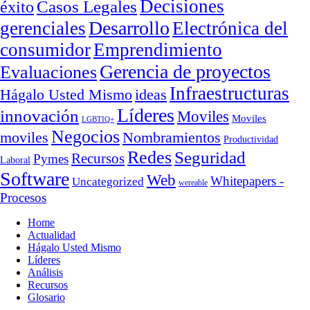
Decisiones
Casos Legales
éxito
Desarrollo
gerenciales
Electrónica del
consumidor
Emprendimiento
Gerencia de proyectos
Evaluaciones
Infraestructuras
ideas
Hágalo Usted Mismo
Líderes
innovación
Moviles
Moviles
LGBTIQ+
Negocios
moviles
Nombramientos
Productividad
Redes
Seguridad
Recursos
Pymes
Laboral
Software
Web
Whitepapers -
Uncategorized
wereable
Procesos
Home
Actualidad
Hágalo Usted Mismo
Líderes
Análisis
Recursos
Glosario