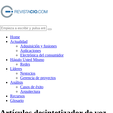
Home
Actualidad
Adquisición y fusiones
Aplicaciones
Electrónica del consumidor
Hágalo Usted Mismo
Redes
Líderes
Negocios
Gerencia de proyectos
Análisis
Casos de éxito
Arquitectura
Recursos
Glosario
Artículos de
sintetizador de voz