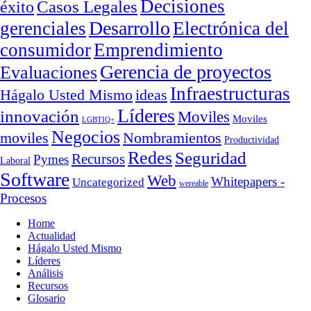
Decisiones
Casos Legales
éxito
Desarrollo
gerenciales
Electrónica del
consumidor
Emprendimiento
Gerencia de proyectos
Evaluaciones
Infraestructuras
ideas
Hágalo Usted Mismo
Líderes
innovación
Moviles
Moviles
LGBTIQ+
Negocios
moviles
Nombramientos
Productividad
Redes
Seguridad
Recursos
Pymes
Laboral
Software
Web
Whitepapers -
Uncategorized
wereable
Procesos
Home
Actualidad
Hágalo Usted Mismo
Líderes
Análisis
Recursos
Glosario