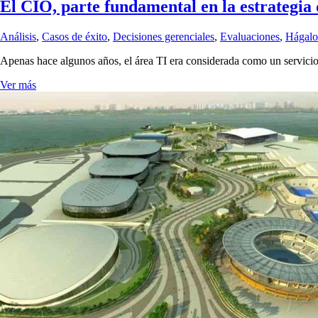
El CIO, parte fundamental en la estrategia 
Análisis
,
Casos de éxito
,
Decisiones gerenciales
,
Evaluaciones
,
Hágalo
Apenas hace algunos años, el área TI era considerada como un servicio
Ver más