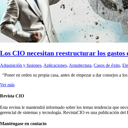
Los CIO necesitan reestructurar los gastos 
Adquisición y fusiones
,
Aplicaciones
,
Arquitectura
,
Casos de éxito
,
Ele
“Poner en orden su propia casa, antes de empezar a dar consejos a lo
Ver más
Revista CIO
Esta revista le mantendrá informado sobre los temas tendencia que nece
gerencial de sistemas y tecnología. RevistaCIO es una publicación del 
Manténgase en contacto