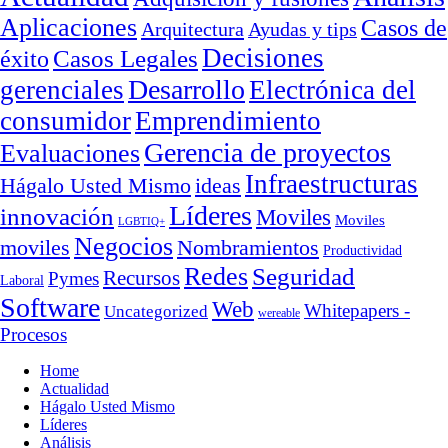
Aplicaciones
Casos de
Arquitectura
Ayudas y tips
Decisiones
Casos Legales
éxito
Desarrollo
gerenciales
Electrónica del
consumidor
Emprendimiento
Gerencia de proyectos
Evaluaciones
Infraestructuras
ideas
Hágalo Usted Mismo
Líderes
innovación
Moviles
Moviles
LGBTIQ+
Negocios
moviles
Nombramientos
Productividad
Redes
Seguridad
Recursos
Pymes
Laboral
Software
Web
Whitepapers -
Uncategorized
wereable
Procesos
Home
Actualidad
Hágalo Usted Mismo
Líderes
Análisis