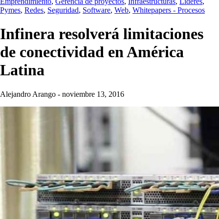
Emprendimiento
,
Gerencia de proyectos
,
Infraestructuras
,
Líderes
,
Pymes
,
Redes
,
Seguridad
,
Software
,
Web
,
Whitepapers - Procesos
Infinera resolverá limitaciones
de conectividad en América
Latina
Alejandro Arango
-
noviembre 13, 2016