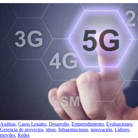
Análisis
,
Casos Legales
,
Desarrollo
,
Emprendimiento
,
Evaluaciones
,
Gerencia de proyectos
,
ideas
,
Infraestructuras
,
innovación
,
Líderes
,
moviles
,
Redes