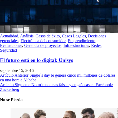
Actualidad
,
Análisis
,
Casos de éxito
,
Casos Legales
,
Decisiones
gerenciales
,
Electrónica del consumidor
,
Emprendimiento
,
Evaluaciones
,
Gerencia de proyectos
,
Infraestructuras
,
Redes
,
Seguridad
El futuro está en lo digital: Unisys
septiembre 15, 2016
Artículo Anterior
Single´s day le genera cinco mil millones de dólares
en una hora a Alibaba
Artículo Siguiente
No más noticias falsas y engañosas en Facebook:
Zuckerberg
No se Pierda