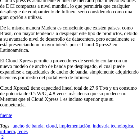
CloudXpress es actualmente el líder de mercado para interconexiones
de DCI compactas a nivel mundial, lo que permitiría que cualquier
despliegue de equipamiento de Infinera sería considerado como una
gran opción a utilizar.
De la misma manera Madera es consciente que existen países, como
Brasil, con mayor tendencia a desplegar este tipo de productos, debido
a su avanzado nivel de desarrollo de datacenters, pero actualmente se
está presenciando un mayor interés por el Cloud Xpress2 en
Latinoamérica.
El Cloud Xpress permite a proveedores de servicio contar con un
nuevo modelo de ancho de banda pre desplegado, el cual puede
expandirse a capacidades de ancho de banda, simplemente adquiriendo
licencias por medio del portal web de Infinera.
Cloud Xpress2 tiene capacidad lineal total de 27.6 Tb/s y un consumo
de potencia de 0.5 W/G, 4.8 veces más denso que su predecesor.
Mientras que el Cloud Xpress 1 es incluso superior que su
competencia.
fuente
Tags
|
ancho de banda
,
cloud
,
implementación
,
industria tecnologica
,
infinera
,
redes
2