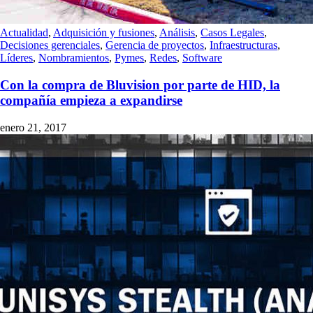
Actualidad
,
Adquisición y fusiones
,
Análisis
,
Casos Legales
,
Decisiones gerenciales
,
Gerencia de proyectos
,
Infraestructuras
,
Líderes
,
Nombramientos
,
Pymes
,
Redes
,
Software
Con la compra de Bluvision por parte de HID, la
compañía empieza a expandirse
enero 21, 2017