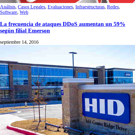
Análisis
,
Casos Legales
,
Evaluaciones
,
Infraestructuras
,
Redes
,
Software
,
Web
La frecuencia de ataques DDoS aumentan un 59%
según filial Emerson
septiembre 14, 2016