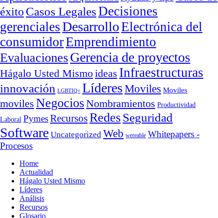
Decisiones
Casos Legales
éxito
Desarrollo
gerenciales
Electrónica del
consumidor
Emprendimiento
Gerencia de proyectos
Evaluaciones
Infraestructuras
ideas
Hágalo Usted Mismo
Líderes
innovación
Moviles
Moviles
LGBTIQ+
Negocios
moviles
Nombramientos
Productividad
Redes
Seguridad
Recursos
Pymes
Laboral
Software
Web
Whitepapers -
Uncategorized
wereable
Procesos
Home
Actualidad
Hágalo Usted Mismo
Líderes
Análisis
Recursos
Glosario