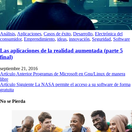
Análisis
,
Aplicaciones
,
Casos de éxito
,
Desarrollo
,
Electrónica del
consumidor
,
Emprendimiento
,
ideas
,
innovación
,
Seguridad
,
Software
Las aplicaciones de la realidad aumentada (parte 5
final)
septiembre 21, 2016
Artículo Anterior
Programas de Microsoft en Gnu/Linux de manera
libre
Artículo Siguiente
La NASA permite el acceso a su software de forma
gratuita
No se Pierda