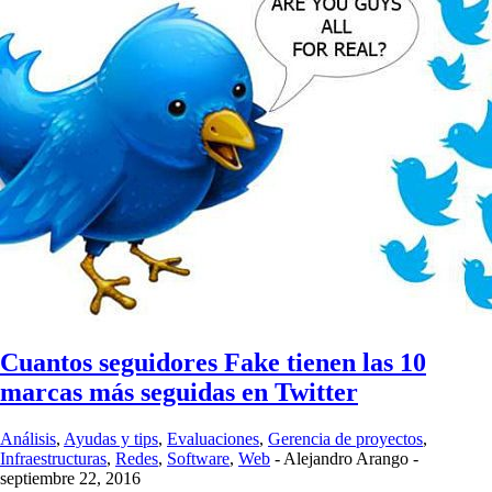
Cuantos seguidores Fake tienen las 10
marcas más seguidas en Twitter
Análisis
,
Ayudas y tips
,
Evaluaciones
,
Gerencia de proyectos
,
Infraestructuras
,
Redes
,
Software
,
Web
-
Alejandro Arango
-
septiembre 22, 2016