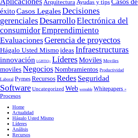
Aplicaciones
Casos de
Arquitectura
Ayudas y tips
Decisiones
Casos Legales
éxito
Desarrollo
gerenciales
Electrónica del
consumidor
Emprendimiento
Gerencia de proyectos
Evaluaciones
Infraestructuras
ideas
Hágalo Usted Mismo
Líderes
innovación
Moviles
Moviles
LGBTIQ+
Negocios
moviles
Nombramientos
Productividad
Redes
Seguridad
Recursos
Pymes
Laboral
Software
Web
Whitepapers -
Uncategorized
wereable
Procesos
Home
Actualidad
Hágalo Usted Mismo
Líderes
Análisis
Recursos