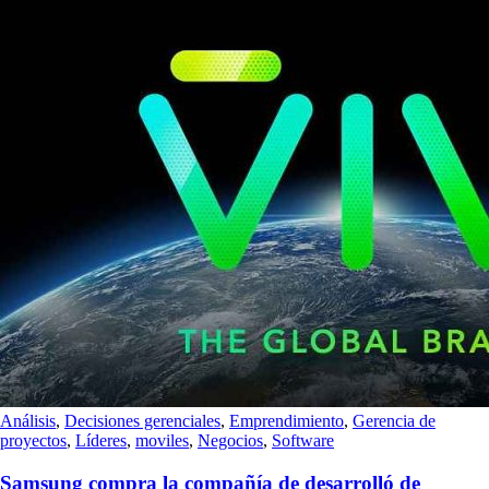
Análisis
,
Decisiones gerenciales
,
Emprendimiento
,
Gerencia de
proyectos
,
Líderes
,
moviles
,
Negocios
,
Software
Samsung compra la compañía de desarrolló de