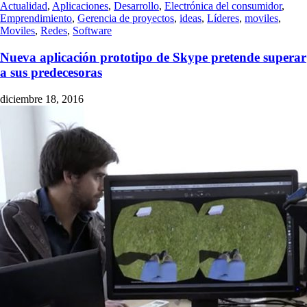
Actualidad
,
Aplicaciones
,
Desarrollo
,
Electrónica del consumidor
,
Emprendimiento
,
Gerencia de proyectos
,
ideas
,
Líderes
,
moviles
,
Moviles
,
Redes
,
Software
Nueva aplicación prototipo de Skype pretende superar
a sus predecesoras
diciembre 18, 2016