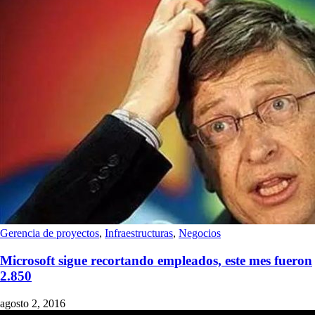
Gerencia de proyectos
,
Infraestructuras
,
Negocios
Microsoft sigue recortando empleados, este mes fueron
2.850
agosto 2, 2016