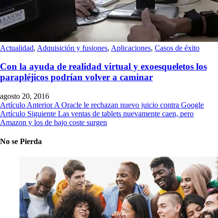
Actualidad
,
Adquisición y fusiones
,
Aplicaciones
,
Casos de éxito
Con la ayuda de realidad virtual y exoesqueletos los
parapléjicos podrían volver a caminar
agosto 20, 2016
Artículo Anterior
A Oracle le rechazan nuevo juicio contra Google
Artículo Siguiente
Las ventas de tablets nuevamente caen, pero
Amazon y los de bajo coste surgen
No se Pierda