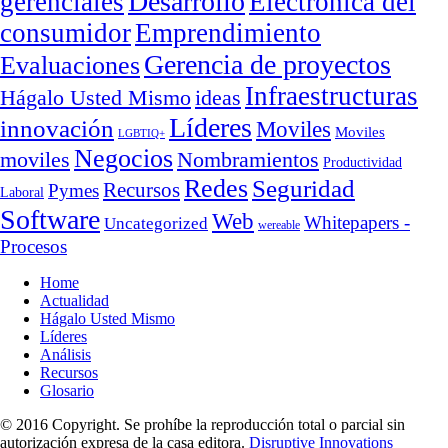
Desarrollo
gerenciales
Electrónica del
consumidor
Emprendimiento
Gerencia de proyectos
Evaluaciones
Infraestructuras
ideas
Hágalo Usted Mismo
Líderes
innovación
Moviles
Moviles
LGBTIQ+
Negocios
moviles
Nombramientos
Productividad
Redes
Seguridad
Recursos
Pymes
Laboral
Software
Web
Whitepapers -
Uncategorized
wereable
Procesos
Home
Actualidad
Hágalo Usted Mismo
Líderes
Análisis
Recursos
Glosario
© 2016 Copyright. Se prohíbe la reproducción total o parcial sin
autorización expresa de la casa editora.
Disruptive Innovations