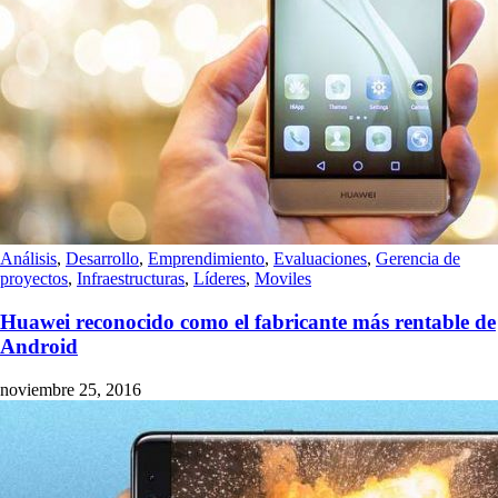
Análisis
,
Desarrollo
,
Emprendimiento
,
Evaluaciones
,
Gerencia de
proyectos
,
Infraestructuras
,
Líderes
,
Moviles
Huawei reconocido como el fabricante más rentable de
Android
noviembre 25, 2016