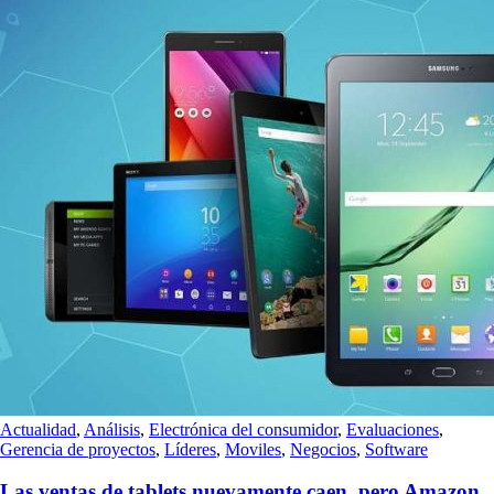
Actualidad
,
Análisis
,
Electrónica del consumidor
,
Evaluaciones
,
Gerencia de proyectos
,
Líderes
,
Moviles
,
Negocios
,
Software
Las ventas de tablets nuevamente caen, pero Amazon