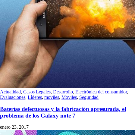
Actualidad
,
Casos Legales
,
Desarrollo
,
Electrónica del consumidor
,
Evaluaciones
,
Líderes
,
moviles
,
Moviles
,
Seguridad
Baterías defectuosas y la fabricación apresurada, el
problema de los Galaxy note 7
enero 23, 2017