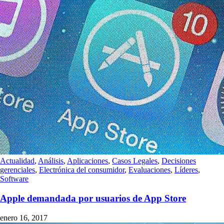
Actualidad
,
Análisis
,
Aplicaciones
,
Casos Legales
,
Decisiones
gerenciales
,
Electrónica del consumidor
,
Evaluaciones
,
Líderes
,
Software
Apple demandada por usuarios de App Store
enero 16, 2017