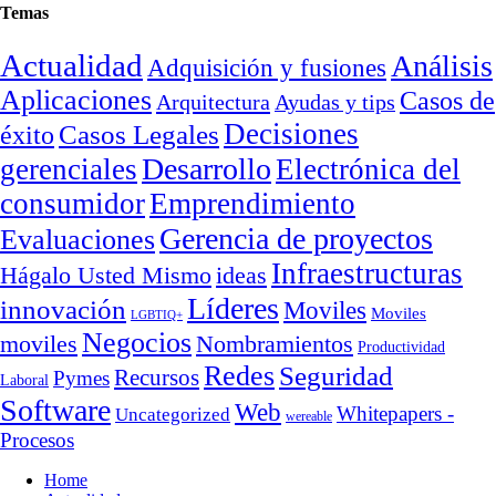
Temas
Actualidad
Análisis
Adquisición y fusiones
Aplicaciones
Casos de
Arquitectura
Ayudas y tips
Decisiones
Casos Legales
éxito
Desarrollo
gerenciales
Electrónica del
consumidor
Emprendimiento
Gerencia de proyectos
Evaluaciones
Infraestructuras
ideas
Hágalo Usted Mismo
Líderes
innovación
Moviles
Moviles
LGBTIQ+
Negocios
moviles
Nombramientos
Productividad
Redes
Seguridad
Recursos
Pymes
Laboral
Software
Web
Whitepapers -
Uncategorized
wereable
Procesos
Home