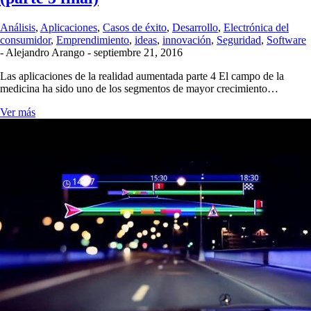
Análisis
,
Aplicaciones
,
Casos de éxito
,
Desarrollo
,
Electrónica del
consumidor
,
Emprendimiento
,
ideas
,
innovación
,
Seguridad
,
Software
-
Alejandro Arango
-
septiembre 21, 2016
Las aplicaciones de la realidad aumentada parte 4 El campo de la
medicina ha sido uno de los segmentos de mayor crecimiento…
Ver más