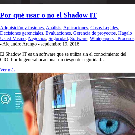
Por qué usar o no el Shadow IT
Adquisición y fusiones
,
Análisis
,
Aplicaciones
,
Casos Legales
,
Decisiones gerenciales
,
Evaluaciones
,
Gerencia de proyectos
,
Hágalo
Usted Mismo
,
Negocios
,
Seguridad
,
Software
,
Whitepapers - Procesos
-
Alejandro Arango
-
septiembre 19, 2016
El Shadow IT es un software que se utiliza sin el conocimiento del
CIO. Por lo general ocacionar un riesgo de seguridad…
Ver más