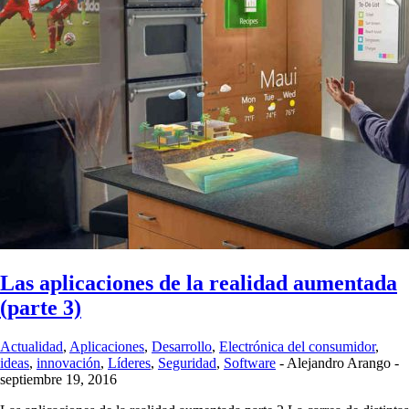
Las aplicaciones de la realidad aumentada
(parte 3)
Actualidad
,
Aplicaciones
,
Desarrollo
,
Electrónica del consumidor
,
ideas
,
innovación
,
Líderes
,
Seguridad
,
Software
-
Alejandro Arango
-
septiembre 19, 2016