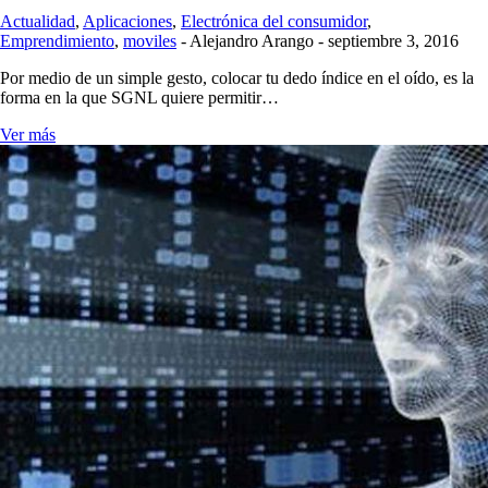
Actualidad
,
Aplicaciones
,
Electrónica del consumidor
,
Emprendimiento
,
moviles
-
Alejandro Arango
-
septiembre 3, 2016
Por medio de un simple gesto, colocar tu dedo índice en el oído, es la
forma en la que SGNL quiere permitir…
Ver más