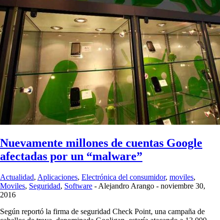
Nuevamente millones de cuentas Google
afectadas por un “malware”
Actualidad
,
Aplicaciones
,
Electrónica del consumidor
,
moviles
,
Moviles
,
Seguridad
,
Software
-
Alejandro Arango
-
noviembre 30,
2016
Según reportó la firma de seguridad Check Point, una campaña de