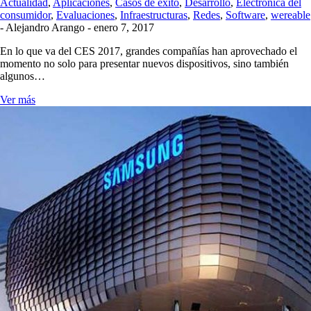
Actualidad
,
Aplicaciones
,
Casos de éxito
,
Desarrollo
,
Electrónica del
consumidor
,
Evaluaciones
,
Infraestructuras
,
Redes
,
Software
,
wereable
-
Alejandro Arango
-
enero 7, 2017
En lo que va del CES 2017, grandes compañías han aprovechado el
momento no solo para presentar nuevos dispositivos, sino también
algunos…
Ver más