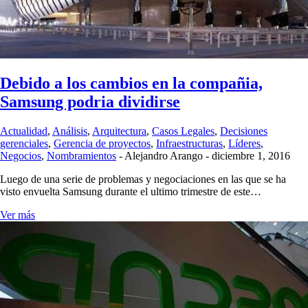
Debido a los cambios en la compañia,
Samsung podria dividirse
Actualidad
,
Análisis
,
Arquitectura
,
Casos Legales
,
Decisiones
gerenciales
,
Gerencia de proyectos
,
Infraestructuras
,
Líderes
,
Negocios
,
Nombramientos
-
Alejandro Arango
-
diciembre 1, 2016
Luego de una serie de problemas y negociaciones en las que se ha
visto envuelta Samsung durante el ultimo trimestre de este…
Ver más