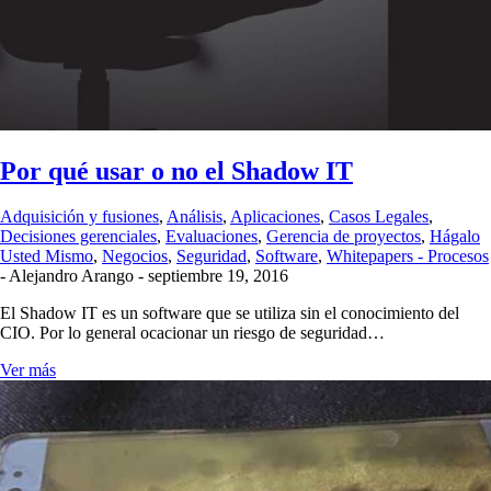
Por qué usar o no el Shadow IT
Adquisición y fusiones
,
Análisis
,
Aplicaciones
,
Casos Legales
,
Decisiones gerenciales
,
Evaluaciones
,
Gerencia de proyectos
,
Hágalo
Usted Mismo
,
Negocios
,
Seguridad
,
Software
,
Whitepapers - Procesos
-
Alejandro Arango
-
septiembre 19, 2016
El Shadow IT es un software que se utiliza sin el conocimiento del
CIO. Por lo general ocacionar un riesgo de seguridad…
Ver más