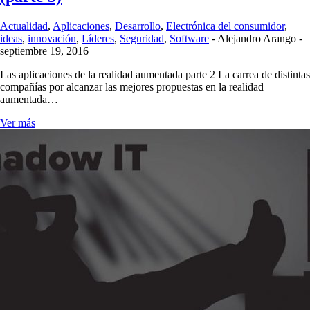
Actualidad
,
Aplicaciones
,
Desarrollo
,
Electrónica del consumidor
,
ideas
,
innovación
,
Líderes
,
Seguridad
,
Software
-
Alejandro Arango
-
septiembre 19, 2016
Las aplicaciones de la realidad aumentada parte 2 La carrea de distintas
compañías por alcanzar las mejores propuestas en la realidad
aumentada…
Ver más