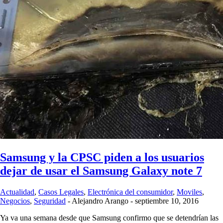
Samsung y la CPSC piden a los usuarios
dejar de usar el Samsung Galaxy note 7
Actualidad
,
Casos Legales
,
Electrónica del consumidor
,
Moviles
,
Negocios
,
Seguridad
-
Alejandro Arango
-
septiembre 10, 2016
Ya va una semana desde que Samsung confirmo que se detendrían las