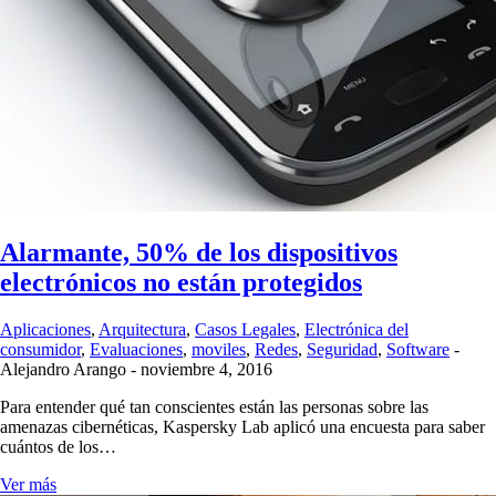
Alarmante, 50% de los dispositivos
electrónicos no están protegidos
Aplicaciones
,
Arquitectura
,
Casos Legales
,
Electrónica del
consumidor
,
Evaluaciones
,
moviles
,
Redes
,
Seguridad
,
Software
-
Alejandro Arango
-
noviembre 4, 2016
Para entender qué tan conscientes están las personas sobre las
amenazas cibernéticas, Kaspersky Lab aplicó una encuesta para saber
cuántos de los…
Ver más