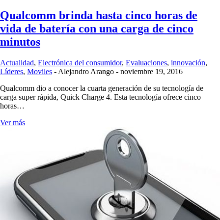
Qualcomm brinda hasta cinco horas de
vida de batería con una carga de cinco
minutos
Actualidad
,
Electrónica del consumidor
,
Evaluaciones
,
innovación
,
Líderes
,
Moviles
-
Alejandro Arango
-
noviembre 19, 2016
Qualcomm dio a conocer la cuarta generación de su tecnología de
carga super rápida, Quick Charge 4. Esta tecnología ofrece cinco
horas…
Ver más