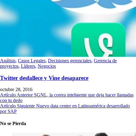
Análisis
,
Casos Legales
,
Decisiones gerenciales
,
Gerencia de
proyectos
,
Líderes
,
Negocios
Twitter desfallece y Vine desaparece
octubre 28, 2016
Artículo Anterior
SGNL, la correa inteligente que deja hacer llamadas
con tu dedo
Artículo Siguiente
Nuevo data center en Latinoamérica desarrollado
por SAP
No se Pierda