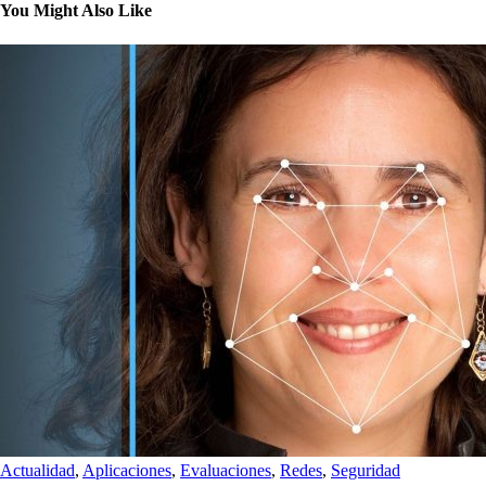
You Might Also Like
Actualidad
,
Aplicaciones
,
Evaluaciones
,
Redes
,
Seguridad