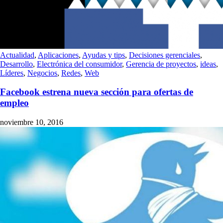
Actualidad
,
Aplicaciones
,
Ayudas y tips
,
Decisiones gerenciales
,
Desarrollo
,
Electrónica del consumidor
,
Gerencia de proyectos
,
ideas
,
Líderes
,
Negocios
,
Redes
,
Web
Facebook estrena nueva sección para ofertas de
empleo
noviembre 10, 2016