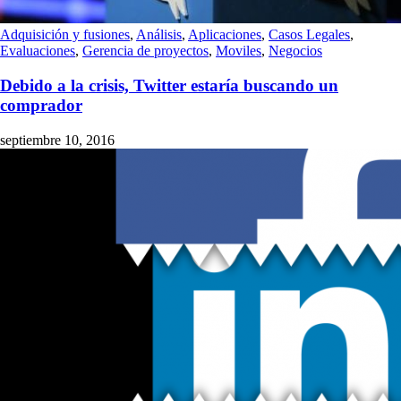
Adquisición y fusiones
,
Análisis
,
Aplicaciones
,
Casos Legales
,
Evaluaciones
,
Gerencia de proyectos
,
Moviles
,
Negocios
Debido a la crisis, Twitter estaría buscando un
comprador
septiembre 10, 2016