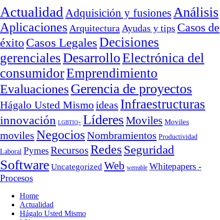
Actualidad
Análisis
Adquisición y fusiones
Aplicaciones
Casos de
Arquitectura
Ayudas y tips
Decisiones
Casos Legales
éxito
Desarrollo
gerenciales
Electrónica del
consumidor
Emprendimiento
Gerencia de proyectos
Evaluaciones
Infraestructuras
ideas
Hágalo Usted Mismo
Líderes
innovación
Moviles
Moviles
LGBTIQ+
Negocios
moviles
Nombramientos
Productividad
Redes
Seguridad
Recursos
Pymes
Laboral
Software
Web
Whitepapers -
Uncategorized
wereable
Procesos
Home
Actualidad
Hágalo Usted Mismo