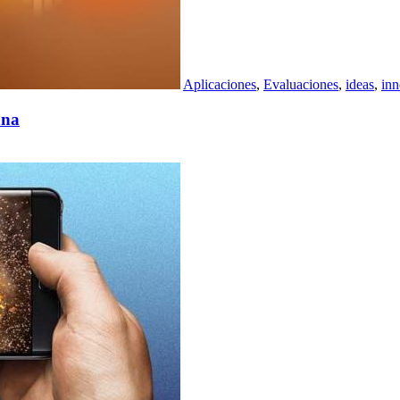
Aplicaciones
,
Evaluaciones
,
ideas
,
inn
ana