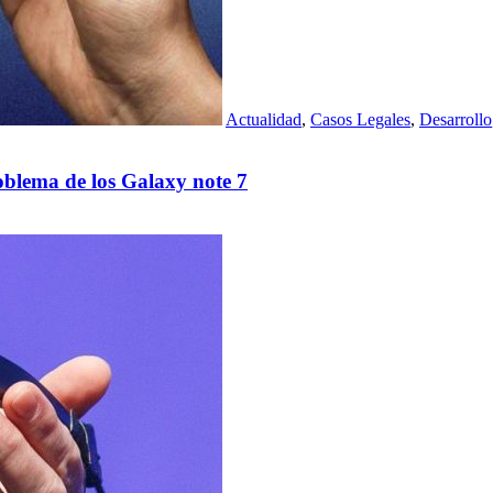
Actualidad
,
Casos Legales
,
Desarrollo
roblema de los Galaxy note 7