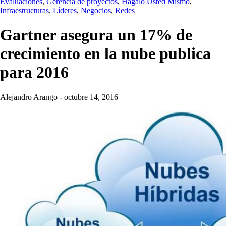
Evaluaciones
,
Gerencia de proyectos
,
Hágalo Usted Mismo
,
Infraestructuras
,
Líderes
,
Negocios
,
Redes
Gartner asegura un 17% de
crecimiento en la nube publica
para 2016
Alejandro Arango
-
octubre 14, 2016