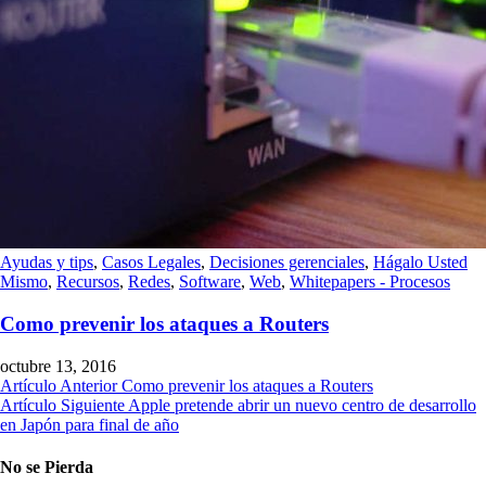
Ayudas y tips
,
Casos Legales
,
Decisiones gerenciales
,
Hágalo Usted
Mismo
,
Recursos
,
Redes
,
Software
,
Web
,
Whitepapers - Procesos
Como prevenir los ataques a Routers
octubre 13, 2016
Artículo Anterior
Como prevenir los ataques a Routers
Artículo Siguiente
Apple pretende abrir un nuevo centro de desarrollo
en Japón para final de año
No se Pierda