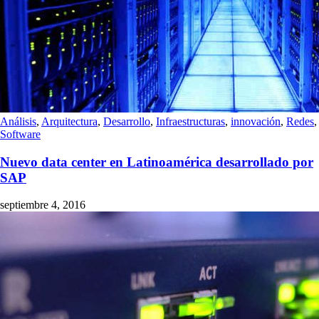
Análisis
,
Arquitectura
,
Desarrollo
,
Infraestructuras
,
innovación
,
Redes
,
Software
Nuevo data center en Latinoamérica desarrollado por
SAP
septiembre 4, 2016