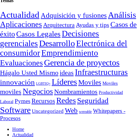
Temas
Actualidad
Análisis
Adquisición y fusiones
Aplicaciones
Casos de
Arquitectura
Ayudas y tips
Decisiones
Casos Legales
éxito
Desarrollo
gerenciales
Electrónica del
consumidor
Emprendimiento
Gerencia de proyectos
Evaluaciones
Infraestructuras
ideas
Hágalo Usted Mismo
Líderes
innovación
Moviles
Moviles
LGBTIQ+
Negocios
moviles
Nombramientos
Productividad
Redes
Seguridad
Recursos
Pymes
Laboral
Software
Web
Whitepapers -
Uncategorized
wereable
Procesos
Home
Actualidad