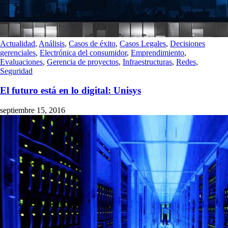
Actualidad
,
Análisis
,
Casos de éxito
,
Casos Legales
,
Decisiones
gerenciales
,
Electrónica del consumidor
,
Emprendimiento
,
Evaluaciones
,
Gerencia de proyectos
,
Infraestructuras
,
Redes
,
Seguridad
El futuro está en lo digital: Unisys
septiembre 15, 2016