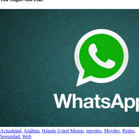
Actualidad
,
Análisis
,
Hágalo Usted Mismo
,
moviles
,
Moviles
,
Redes
,
Seguridad
,
Web