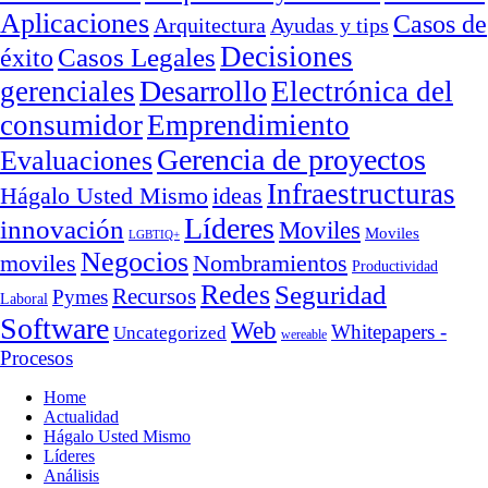
Aplicaciones
Casos de
Arquitectura
Ayudas y tips
Decisiones
Casos Legales
éxito
Desarrollo
gerenciales
Electrónica del
consumidor
Emprendimiento
Gerencia de proyectos
Evaluaciones
Infraestructuras
ideas
Hágalo Usted Mismo
Líderes
innovación
Moviles
Moviles
LGBTIQ+
Negocios
moviles
Nombramientos
Productividad
Redes
Seguridad
Recursos
Pymes
Laboral
Software
Web
Whitepapers -
Uncategorized
wereable
Procesos
Home
Actualidad
Hágalo Usted Mismo
Líderes
Análisis