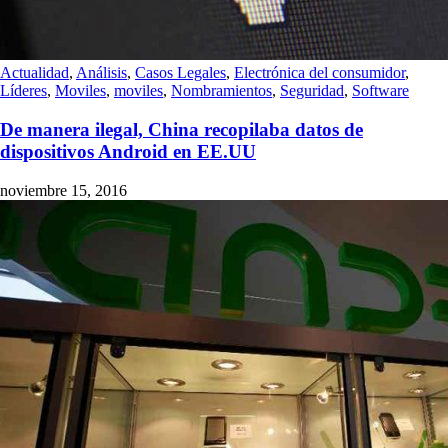
Actualidad
,
Análisis
,
Casos Legales
,
Electrónica del consumidor
,
Líderes
,
Moviles
,
moviles
,
Nombramientos
,
Seguridad
,
Software
De manera ilegal, China recopilaba datos de
dispositivos Android en EE.UU
noviembre 15, 2016