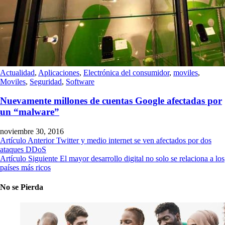
Actualidad
,
Aplicaciones
,
Electrónica del consumidor
,
moviles
,
Moviles
,
Seguridad
,
Software
Nuevamente millones de cuentas Google afectadas por
un “malware”
noviembre 30, 2016
Artículo Anterior
Twitter y medio internet se ven afectados por dos
ataques DDoS
Artículo Siguiente
El mayor desarrollo digital no solo se relaciona a los
países más ricos
No se Pierda